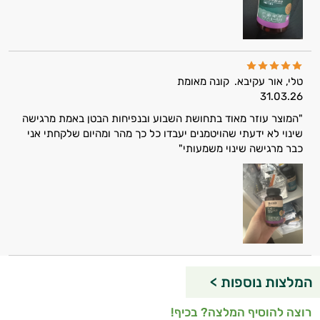
אני כאן כדי לעזור לך להתאים את תוספי
התזונה ומוצרי הבריאות המדויקים למטרות
ולמצב הגופני שלך, ולהסביר לך אילו רכיבים
עובדים יחד כדי למקסם תוצאות גם בחיי היום
יום וגם בתחום הכושר והספורט.
טלי, אור עקיבא.
קונה מאומת
המטרה שלי היא להתאים עבורך המלצות
31.03.26
אישיות מבוססות מדעית.
"המוצר עוזר מאוד בתחושת השבוע ובנפיחות הבטן באמת מרגישה
שינוי לא ידעתי שהויטמנים יעבדו כל כך מהר ומהיום שלקחתי אני
זה הזמן להתחיל. איך אוכל לעזור?
כבר מרגישה שינוי משמעותי"
המלצות נוספות >
רוצה להוסיף המלצה? בכיף!