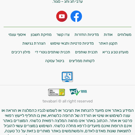
ערבי חג וחג – סגור.
משלוחים
אודות
מדיניות החזרות
צרו קשר
מחיקת חשבון
איסוף עצמי
תקנון האתר
מדיניות פרטיות ותנאי שימוש
הצהרת נגישות
מועדון טבע בריא
תכנית שותפים
תכנית שותפים נוטרי די
מילון רכיבים
לקוחות ממליצים
ביטול עסקה
tevabari © all right reserved
המידע באתר אינו מיועד להנחות את הציבור או לשמש לגביו כהמלצה או הוראה או
עצה לשימוש או שינוי או הורדה של תרופה כלשהיא, ואין בו תחליף לייעוץ רפואי
פרטני או אחר. הכתוב באתר אינו מהווה המלצה רפואית כלשהי. המוצרים באתר
אינם תרופות ואינם מיועדים לרפא מחלה כלשהי. השימוש במוצרים עשוי להוביל
לתוצאות שונות מאדם לאדם, והמשתמשים באתר מוותרים בזאת על כל טענה,