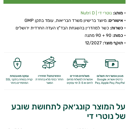
מותג:
נוטרי די | Nutri D
אישורים:
מיוצר ברישיון משרד הבריאות, עומד בתקן GMP
כשרות:
כשר למהדרין בהשגחת הבד"ץ העדה החרדית ירושלים
כמות:
90 + 90 מתנה
תוקף מוצר:
12/2027
מגוון אפשרויות תשלום
משלוחים מהירים
התחרטתם? תחזירו
עסקה מאובטחת
כרטיס אשראי, Google
אפשרות למשלוח מהיום
החזר כספי מלא
בהחזרת
קנייה בטוחה בתקני SSL
Apple Pay, PayPal
Pay,
להיום או 3-5 ימי עסקים
המוצר
המחמירים ביותר
על המוצר קונג׳אק לתחושת שובע
של נוטרי די