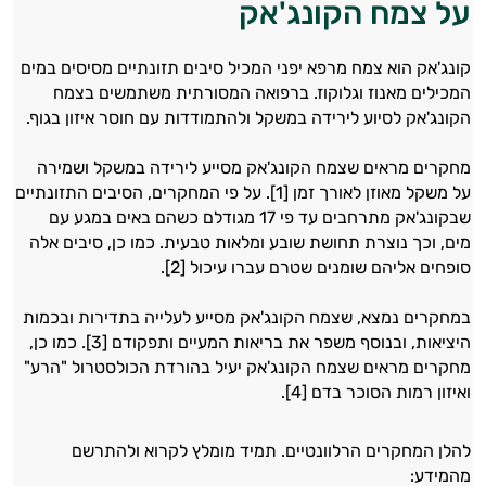
על צמח הקונג'אק
קונג'אק הוא צמח מרפא יפני המכיל סיבים תזונתיים מסיסים במים
המכילים מאנוז וגלוקוז. ברפואה המסורתית משתמשים בצמח
הקונג'אק לסיוע לירידה במשקל ולהתמודדות עם חוסר איזון בגוף.
מחקרים מראים שצמח הקונג'אק מסייע לירידה במשקל ושמירה
על משקל מאוזן לאורך זמן [1]. על פי המחקרים, הסיבים התזונתיים
שבקונג'אק מתרחבים עד פי 17 מגודלם כשהם באים במגע עם
מים, וכך נוצרת תחושת שובע ומלאות טבעית. כמו כן, סיבים אלה
סופחים אליהם שומנים שטרם עברו עיכול [2].
במחקרים נמצא, שצמח הקונג'אק מסייע לעלייה בתדירות ובכמות
היציאות, ובנוסף משפר את בריאות המעיים ותפקודם [3]. כמו כן,
מחקרים מראים שצמח הקונג'אק יעיל בהורדת הכולסטרול "הרע"
ואיזון רמות הסוכר בדם [4].
להלן המחקרים הרלוונטיים. תמיד מומלץ לקרוא ולהתרשם
מהמידע: