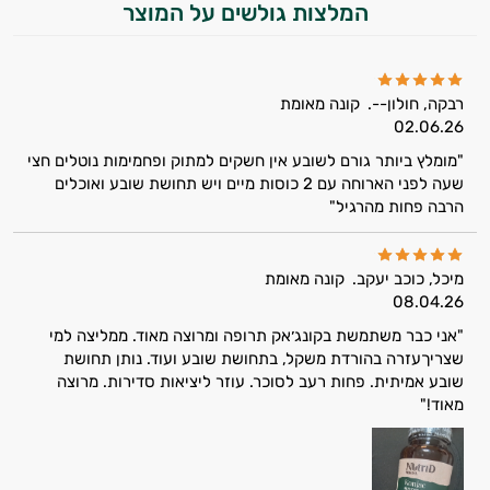
המלצות גולשים על המוצר
רבקה, חולון--.
קונה מאומת
02.06.26
"מומלץ ביותר גורם לשובע אין חשקים למתוק ופחמימות נוטלים חצי
שעה לפני הארוחה עם 2 כוסות מיים ויש תחושת שובע ואוכלים
הרבה פחות מהרגיל"
מיכל, כוכב יעקב.
קונה מאומת
08.04.26
היי,
"אני כבר משתמשת בקונג׳אק תרופה ומרוצה מאוד. ממליצה למי
אני יועץ הבריאות האישי AI של טבע בריא.
שצריךעזרה בהורדת משקל, בתחושת שובע ועוד. נותן תחושת
שובע אמיתית. פחות רעב לסוכר. עוזר ליציאות סדירות. מרוצה
התשובות שלי מבוססות על מאגרי מידע קליניים
מאוד!"
וספרות מקצועית בתחומי הרפואה הטבעית
ותזונת הספורט.