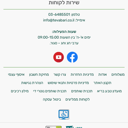
שירות לקוחות
טלפון:
03-6485501
אימייל:
info@tevabari.co.il
שעות הפעילות:
ימים א'-ה' בין השעות 09:00-15:00
ערבי חג וחג – סגור.
משלוחים
אודות
מדיניות החזרות
צרו קשר
מחיקת חשבון
איסוף עצמי
תקנון האתר
מדיניות פרטיות ותנאי שימוש
הצהרת נגישות
מועדון טבע בריא
תכנית שותפים
תכנית שותפים נוטרי די
מילון רכיבים
לקוחות ממליצים
ביטול עסקה