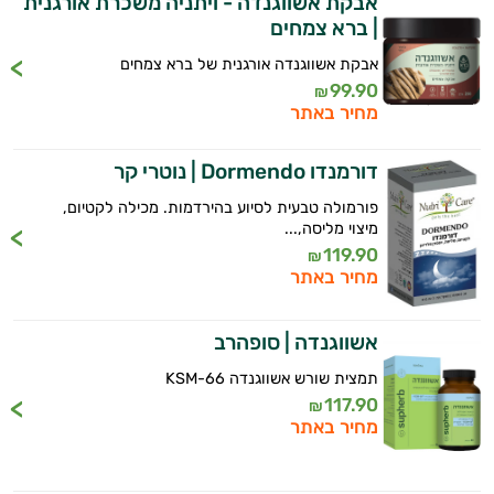
אבקת אשווגנדה - ויתניה משכרת אורגנית
| ברא צמחים
אבקת אשווגנדה אורגנית של ברא צמחים
99.90
₪
מחיר באתר
היי,
דורמנדו Dormendo | נוטרי קר
אני יועץ הבריאות האישי AI של טבע בריא.
פורמולה טבעית לסיוע בהירדמות. מכילה לקטיום,
מיצוי מליסה,...
התשובות שלי מבוססות על מאגרי מידע קליניים
119.90
וספרות מקצועית בתחומי הרפואה הטבעית
₪
מחיר באתר
ותזונת הספורט.
אני כאן כדי לעזור לך להתאים את תוספי
אשווגנדה | סופהרב
התזונה ומוצרי הבריאות המדויקים למטרות
ולמצב הגופני שלך, ולהסביר לך אילו רכיבים
תמצית שורש אשווגנדה KSM-66
עובדים יחד כדי למקסם תוצאות גם בחיי היום
117.90
₪
מחיר באתר
יום וגם בתחום הכושר והספורט.
המטרה שלי היא להתאים עבורך המלצות