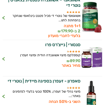
פטרת בציפורניים
נוטרי די
פיברומיאלגיה
אשווגאמי של נוטרי די מכיל פטנט בינלאומי שנחקר
בהפחתת לחץ...
ערמונית - פרוסטטה
1+1 מתנה
2 ב-
179.90
₪
קנדידה
בלעדי לחברי מועדון
ריכוז ומיקוד
סנסורי | נייצ'רס פרו
שיפור הזיכרון
קומפלקס מיצוי אשווגנדה הודית ומיצוי זעפרן
89.90
₪
שלד ומפרקים
מחיר באתר
סאפרון - זעפרן בספיגה מיידית | נוטרי די
מיצוי נוזלי של זעפרן, 100% טבעי בלעדי למזמינים
באתר:...
השני ב-50% הנחה