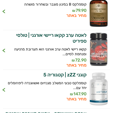
קומפלקס B במינון מוגבר ובשחרור מושהה
79.90
₪
מחיר באתר
לאטה ערב קקאו ריישי אורגני | טולסי
ספיריט
קקאו ריישי לאטה ערב אורגני הוא תערובת מרגיעה
ומנחמת לסיים...
72.90
₪
מחיר באתר
קוגני zZZ | קטגוריה 5
קומפלקס טבעי המשלב מגנזיום ואשווגנדה ליפוזומלים
יחד עם...
147.90
₪
מחיר באתר