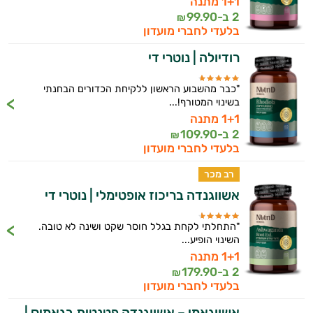
הרגעה
1+1 מתנה
2 ב-
99.90
₪
לב וכלי דם
בלעדי לחברי מועדון
רודיולה | נוטרי די
מיגרנה - כאב ראש
מערכת החיסון
"כבר מהשבוע הראשון ללקיחת הכדורים הבחנתי
בשינוי המטורף!...
נשים
1+1 מתנה
2 ב-
109.90
₪
ניקוי רעלים
בלעדי לחברי מועדון
רב מכר
נשירת שיער
אשווגנדה בריכוז אופטימלי | נוטרי די
איזון סוכר
"התחלתי לקחת בגלל חוסר שקט ושינה לא טובה.
עייפות
השינוי הופיע...
1+1 מתנה
עיכוב הזדקנות
2 ב-
179.90
₪
בלעדי לחברי מועדון
עיניים
אשווגאמי – אשווגנדה פטנטית בגאמיס |