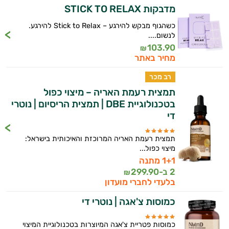
אישיות מבוססות מדעית.
מדבקות STICK TO RELAX
זה הזמן להתחיל. איך אוכל לעזור?
כשהגוף מבקש להירגע – Stick to Relax להירגע.
לנשום....
103.90
₪
מחיר באתר
רב מכר
תמצית רעמת האריה – מיצוי כפול
בטכנולוגיית DBE | תמצית הריסיום | נוטרי
די
תמצית רעמת האריה המרוכזת והאיכותית בישראל:
מיצוי כפול...
1+1 מתנה
2 ב-
299.90
₪
בלעדי לחברי מועדון
כמוסות צ'אגה | נוטרי די
כמוסות פטריית צ'אגה המיוצרות בטכנולוגיית המיצוי