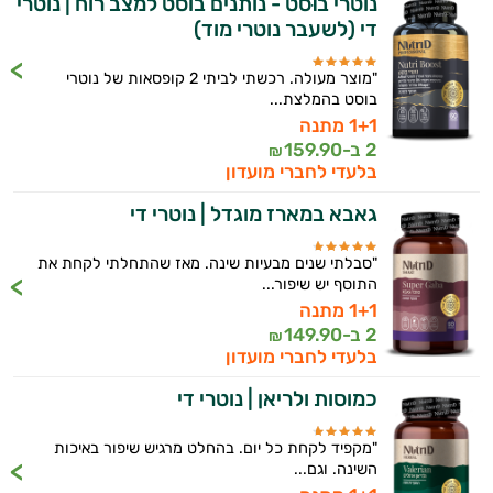
נוטרי בוּסט - נותנים בוסט למצב רוח | נוטרי
די (לשעבר נוטרי מוד)
אנמיה
אנרגיה וכוח
"מוצר מעולה. רכשתי לביתי 2 קופסאות של נוטרי
בוסט בהמלצת...
אקנה
1+1 מתנה
2 ב-
159.90
₪
בעיות נשימה
בלעדי לחברי מועדון
גאבא במארז מוגדל | נוטרי די
גאוט
גסטריטיס
"סבלתי שנים מבעיות שינה. מאז שהתחלתי לקחת את
התוסף יש שיפור...
דלקות
1+1 מתנה
2 ב-
149.90
₪
דלקות פרקים
בלעדי לחברי מועדון
כמוסות ולריאן | נוטרי די
דרכי השתן
הליקובקטר פילורי
"מקפיד לקחת כל יום. בהחלט מרגיש שיפור באיכות
השינה. וגם...