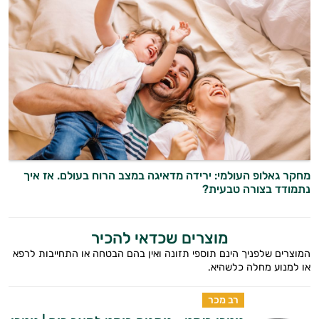
בעיות עיכול
מחקר גאלופ העולמי: ירידה מדאיגה במצב הרוח בעולם. אז איך
נתמודד בצורה טבעית?
בעיות שינה
גברים
מוצרים שכדאי להכיר
הורדת כולסטרול
המוצרים שלפניך הינם תוספי תזונה ואין בהם הבטחה או התחייבות לרפא
או למנוע מחלה כלשהיא.
חרדה, מתח ודיכאון
רב מכר
איזון לחץ דם