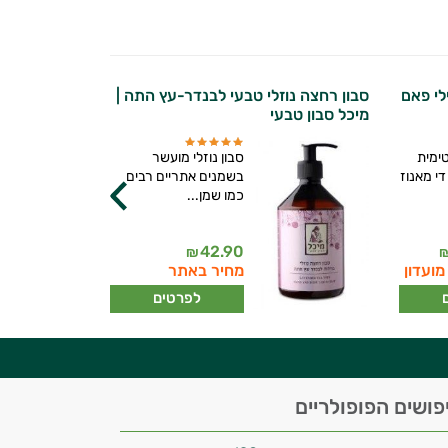
לי פאם
סבון רחצה נוזלי טבעי לבנדר-עץ התה |
ape
מיכל סבון טבעי
רישייפ | נוטר
טימית
סבון נוזלי מועשר
י מאנוז
בשמנים אתריים רבים
כמו שמן...
42.90
₪
מועדון
מחיר באתר
לפרטים
פושים הפופולריים