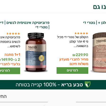
ו גם
גן + | נוטרי די
פרוביוטיקה אינטימית לנשים | דיי
| נוטרי די
הקולגן של נוטרי די מכיל
פרוביוטיקה אינ
פי 4 יותר קולגן
לנשים בתוספת ד
בהשוואה...
לשימוש...
1+1 מתנה
229.90
₪
מחיר לחברי מועדון
2 ב-
149.90
₪
משלוח חינם
בלעדי לחברי 
לפרטים
לפרטים
טבע בריא
- 100% קנייה בטוחה
החי