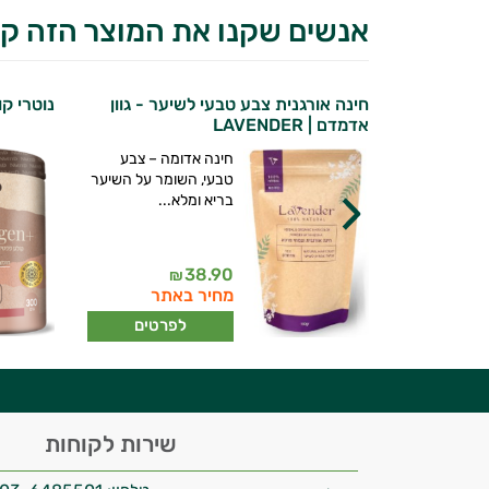
אנשים שקנו את המוצר הזה קנ
חינה אורגנית צבע טבעי לשיער - גוון
נוטרי קול
אדמדם | LAVENDER
חינה אדומה – צבע
מתקדמת
טבעי, השומר על השיער
במיוחד
בריא ומלא...
יומית...
יועץ בריאות אישי AI
11
38.90
₪
₪
ברי מועדון
מחיר באתר
רטים
לפרטים
היי,
שירות לקוחות
אני יועץ הבריאות האישי AI של טבע בריא.