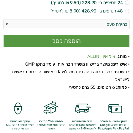
התאוששות
24 חטיפים ב- 228.90 (9.50 ₪ לחטיף)
48 חטיפים ב- 428.90 (8.90 ₪ לחטיף)
ומנוחה
בחירת טעם
שריפת
שומן
לספורטאים
מותג:
אול אין | ALLIN
משפרי
אישורים:
מיוצר ברישיון משרד הבריאות, עומד בתקן GMP
כשרות:
כשר פרווה בהשגחת משולש K ובאישור הרבנות הראשית
ביצועים
לישראל
כמות:
6 חטיפים, 55 גרם לחטיף
חטיפי
חלבון
גיינר
מגוון אפשרויות תשלום
משלוחים מהירים
התחרטתם? תחזירו
עסקה מאובטחת
לעלייה
כרטיס אשראי, Google
אפשרות למשלוח מהיום
החזר כספי מלא
בהחזרת
קנייה בטוחה בתקני SSL
Apple Pay, PayPal
Pay,
להיום או 3-5 ימי עסקים
המוצר
המחמירים ביותר