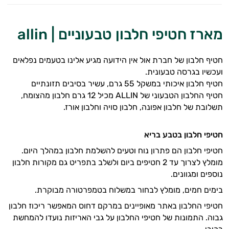
במשקל
קריאטין
מארז חטיפי חלבון טבעוניים | allin
וחומצות
חטיף חלבון של חברת אול אין הידועה מגיע אלינו בטעמים נפלאים
אמינו
ועכשיו בגרסה טבעונית.
חטיף חלבון איכותי במשקל 55 גרם, עשיר בסיבים תזונתיים
רטבים
חטיף החלבון הטבעוני של ALLIN מכיל 12 גרם חלבון מהצומח,
תשלובת של חלבון אפונה, חלבון סויה וחלבון אורז.
ממרחים
חטיפי חלבון בטבע בריא
ומזון
חטיפי חלבון הם פתרון נוח וטעים להשלמת חלבון במהלך היום.
ויטמינים
מומלץ לצרוך עד 2 חטיפים ביום ולשלב בתפריט גם מקורות חלבון
נוספים ומגוונים.
לספורטאים
בימים חמים, מומלץ לבחור במשלוח בטמפרטורה מבוקרת.
טסטוסטרון
חטיפי החלבון באתר מאופיינים במרקם דחוס המאפשר ריכוז חלבון
גבוה. התמונות של חטיפי החלבון על גבי האריזות נועדו להמחשת
הנמכרים