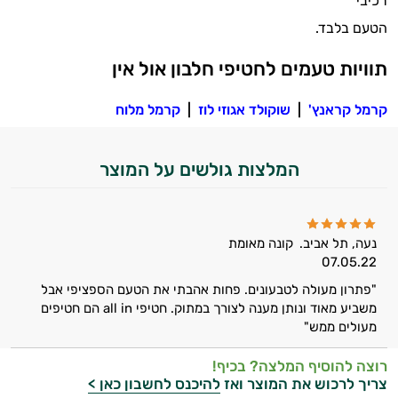
רכיבי
ביותר
הטעם בלבד.
אבקות
תוויות טעמים לחטיפי חלבון אול אין
חלבון
קרמל קראנץ'
|
שוקולד אגוזי לוז
|
קרמל מלוח
פאמפ
המלצות גולשים על המוצר
העלאת
אנרגיה
פעילות
נעה, תל אביב.
קונה מאומת
07.05.22
גופנית
"פתרון מעולה לטבעונים. פחות אהבתי את הטעם הספציפי אבל
משביע מאוד ונותן מענה לצורך במתוק. חטיפי all in הם חטיפים
טבעוניים
מעולים ממש"
אביזרי
רוצה להוסיף המלצה? בכיף!
צריך לרכוש את המוצר ואז
להיכנס לחשבון כאן >
ספורט