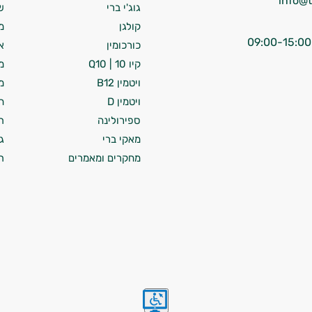
גוג'י ברי
ש
קולגן
מ
כורכומין
א
קיו 10 | Q10
מ
ויטמין B12
מ
ויטמין D
ח
ספירולינה
ת
מאקי ברי
ג
מחקרים ומאמרים
ת