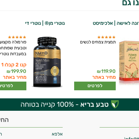
ו גם
נה לאישה | אלכימיסט
נוטרי מן® | נוטרי די
תמצית צמחים לנשים
פורמולה מקצוע
וטבעית שפותחה
במעבדות נוטרי ד
קנו 2 קבלו 1 מתנה
199.90
119.90
₪
₪
מחיר באתר
מחיר באתר
לפרטים
לפרטים
טבע בריא
- 100% קנייה בטוחה
החי
אלפא
ח