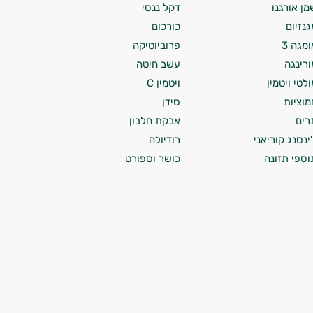
מן אורגנו
דקל ננסי
גנזיום
כורכום
ומגה 3
פרוביוטיקה
ורינגה
עשב חיטה
ולטי ויטמין
ויטמין C
מוציות
סידן
רים
אבקת חלבון
'ינסנג קוריאני
רודיולה
וספי תזונה
כושר וספורט