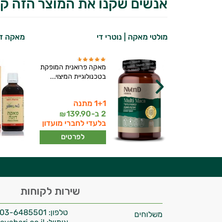
אנשים שקנו את המוצר הזה קנ
קה | ברא
מולטי מאקה | נוטרי די
מאקה דו
ולור אורגנית
מאקה פרואנית המופקת
בטכנולוגיית המיצוי...
1+1 מתנה
יועץ בריאות אישי AI
2 ב-
139.90
₪
בלעדי לחברי מועדון
תר
לפרטים
רטים
היי,
שירות לקוחות
אני יועץ הבריאות האישי AI של טבע בריא.
טלפון:
03-6485501
משלוחים
התשובות שלי מבוססות על מאגרי מידע קליניים