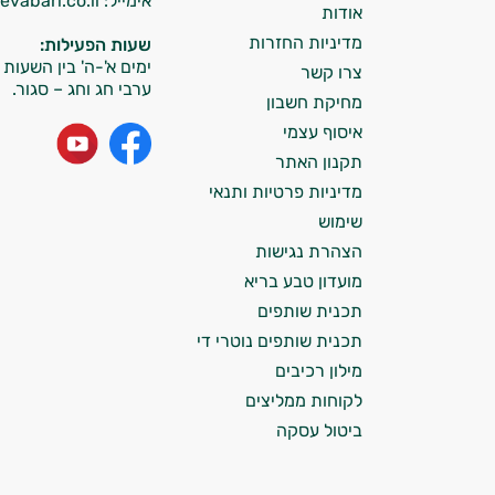
אימייל:
info@tevabari.co.il
וספרות מקצועית בתחומי הרפואה הטבעית
אודות
ותזונת הספורט.
מדיניות החזרות
שעות הפעילות:
ימים א'-ה' בין השעות 09:00-15:00
צרו קשר
אני כאן כדי לעזור לך להתאים את תוספי
ערבי חג וחג – סגור.
מחיקת חשבון
התזונה ומוצרי הבריאות המדויקים למטרות
איסוף עצמי
ולמצב הגופני שלך, ולהסביר לך אילו רכיבים
עובדים יחד כדי למקסם תוצאות גם בחיי היום
תקנון האתר
יום וגם בתחום הכושר והספורט.
מדיניות פרטיות ותנאי
שימוש
המטרה שלי היא להתאים עבורך המלצות
הצהרת נגישות
אישיות מבוססות מדעית.
מועדון טבע בריא
זה הזמן להתחיל. איך אוכל לעזור?
תכנית שותפים
תכנית שותפים נוטרי די
מילון רכיבים
לקוחות ממליצים
ביטול עסקה