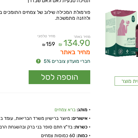
תמיכה טבעית לאם ולאם שבדרך
פורמולת המכילה שילוב של צמחים התומכים ב
ולהזנה מתמשכת.
מחיר טלפוני
מחיר באתר
134.90
159
₪
₪
מחיר באתר
חברי מועדון צוברים 5%
ית מוצר
מותג:
ברא צמחים
אישורים:
מיוצר ברישיון משרד הבריאות, עומד בתקן
כשרות:
בד"ץ חתם סופר בני ברק ובהשגחת הרבנו
כמות:
60 כמוסות צמחים