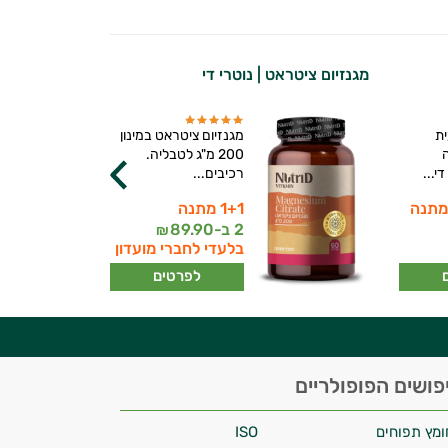
מגנזיום ציטראט | נוטרי די
משחת קלנדול
ית
מגנזיום ציטראט במינון
200 מ"ג לטבליה.
י...
רכיבים...
1+1 מתנה
2 ב-
89.90
₪
בלעדי לחברי מועדון
לפרטים
פושים הפופולריים
ומץ תפוחים
ISO