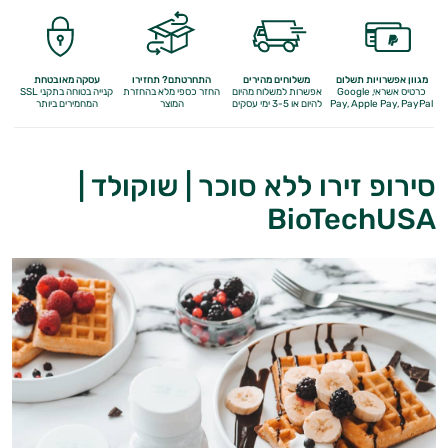
מגוון אפשרויות תשלום
משלוחים מהירים
התחרטתם? תחזירו
עסקה מאובטחת
כרטיס אשראי, Google
אפשרות למשלוח מהיום
החזר כספי מלא
בהחזרת
קנייה בטוחה בתקני SSL
Apple Pay, PayPal
Pay,
להיום או 3-5 ימי עסקים
המוצר
המחמירים ביותר
סירופ זירו ללא סוכר | שוקולד |
BioTechUSA