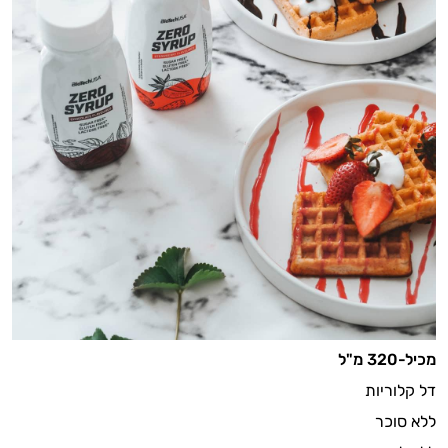
מכיל-320 מ"ל
דל קלוריות
ללא סוכר