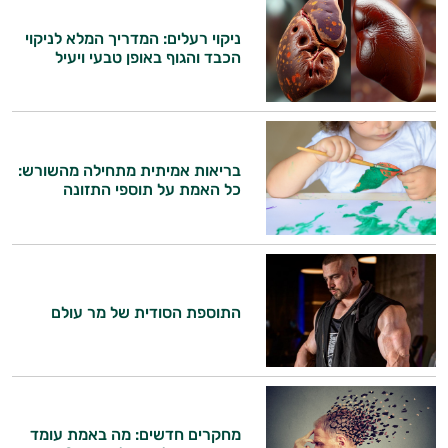
התשובות שלי מבוססות על מאגרי מידע קליניים
ניקוי רעלים: המדריך המלא לניקוי
וספרות מקצועית בתחומי הרפואה הטבעית
הכבד והגוף באופן טבעי ויעיל
ותזונת הספורט.
אני כאן כדי לעזור לך להתאים את תוספי
התזונה ומוצרי הבריאות המדויקים למטרות
ולמצב הגופני שלך, ולהסביר לך אילו רכיבים
בריאות אמיתית מתחילה מהשורש:
עובדים יחד כדי למקסם תוצאות גם בחיי היום
כל האמת על תוספי התזונה
יום וגם בתחום הכושר והספורט.
המטרה שלי היא להתאים עבורך המלצות
אישיות מבוססות מדעית.
זה הזמן להתחיל. איך אוכל לעזור?
התוספת הסודית של מר עולם
מחקרים חדשים: מה באמת עומד