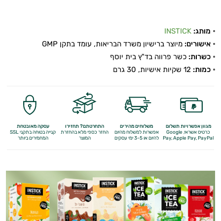
מותג:
INSTICK
אישורים:
מיוצר ברישיון משרד הבריאות, עומד בתקן GMP
כשרות:
כשר פרווה בד"ץ בית יוסף
כמות:
12 שקיות אישיות, 30 גרם
מגוון אפשרויות תשלום
משלוחים מהירים
התחרטתם? תחזירו
עסקה מאובטחת
כרטיס אשראי, Google
אפשרות למשלוח מהיום
החזר כספי מלא
בהחזרת
קנייה בטוחה בתקני SSL
Apple Pay, PayPal
Pay,
להיום או 3-5 ימי עסקים
המוצר
המחמירים ביותר