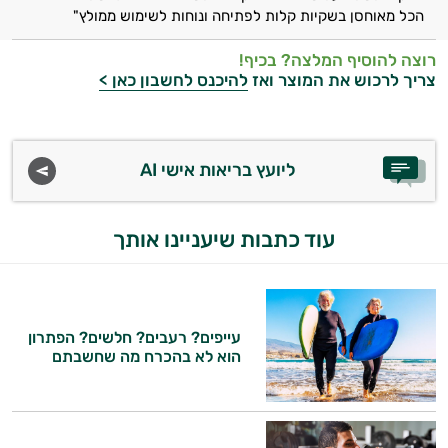
הכל מאוחסן בשקיות קלות לפתיחה ונוחות לשימוש ממולץ"
התשובות שלי מבוססות על מאגרי מידע קליניים
וספרות מקצועית בתחומי הרפואה הטבעית
רוצה להוסיף המלצה? בכיף!
ותזונת הספורט.
צריך לרכוש את המוצר ואז
להיכנס לחשבון כאן >
אני כאן כדי לעזור לך להתאים את תוספי
התזונה ומוצרי הבריאות המדויקים למטרות
ולמצב הגופני שלך, ולהסביר לך אילו רכיבים
ליועץ בריאות אישי AI
עובדים יחד כדי למקסם תוצאות גם בחיי היום
יום וגם בתחום הכושר והספורט.
עוד כתבות שיעניינו אותך
המטרה שלי היא להתאים עבורך המלצות
אישיות מבוססות מדעית.
זה הזמן להתחיל. איך אוכל לעזור?
עייפים? רעבים? חלשים? הפתרון
הוא לא בהכרח מה שחשבתם