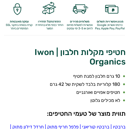
התאוששות
ומנוחה
מגוון אפשרויות תשלום
משלוחים מהירים
התחרטתם? תחזירו
עסקה מאובטחת
כרטיס אשראי, Google
אפשרות למשלוח מהיום
החזר כספי מלא
בהחזרת
קנייה בטוחה בתקני SSL
שריפת
Apple Pay, PayPal
Pay,
להיום או 3-5 ימי עסקים
המוצר
המחמירים ביותר
שומן
חטיפי מקלות חלבון | Iwon
לספורטאים
Organics
משפרי
ביצועים
10 גרם חלבון למנת חטיף
180 קלוריות בלבד לשקית של 42 גרם
חטיפי
חטיפים אפויים ואורגניים
חלבון
לא מכילים גלוטן
גיינר
תווית מוצר של טעמי החטיפים:
לעלייה
ברבקיו
|
ברבקיו קוריאני
|
פלפל חריף מתוק
|
חרדל דיז'ון מתוק
|