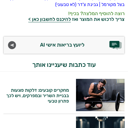
בצל מקורמל
|
גבינת צ'דר (לא טבעוני)
במשקל
רוצה להוסיף המלצה? בכיף!
קריאטין
צריך לרכוש את המוצר ואז
להיכנס לחשבון כאן >
וחומצות
אמינו
ליועץ בריאות אישי AI
רטבים
ממרחים
עוד כתבות שיעניינו אותך
ומזון
ויטמינים
מחקרים קובעים: דלקות פוגעות
בבניית השריר ובמפרקים, ויש לכך
לספורטאים
פתרון טבעי
טסטוסטרון
הנמכרים