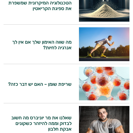
הטכנולוגיה המיקרונית שמשפרת
ביותר
את ספיגת הקריאטין
אבקות
חלבון
היי,
מה שווה האימון שלך אם אין לך
פאמפ
אני יועץ הבריאות האישי AI של טבע בריא.
אנרגיה לחיות?
העלאת
התשובות שלי מבוססות על מאגרי מידע קליניים
וספרות מקצועית בתחומי הרפואה הטבעית
אנרגיה
ותזונת הספורט.
פעילות
שריפת שומן – האם יש דבר כזה?
אני כאן כדי לעזור לך להתאים את תוספי
התזונה ומוצרי הבריאות המדויקים למטרות
גופנית
ולמצב הגופני שלך, ולהסביר לך אילו רכיבים
עובדים יחד כדי למקסם תוצאות גם בחיי היום
טבעוניים
יום וגם בתחום הכושר והספורט.
שאלנו את מר יוניברס מה חשוב
אביזרי
לבדוק וממה להיזהר כשקונים
המטרה שלי היא להתאים עבורך המלצות
אבקת חלבון
אישיות מבוססות מדעית.
ספורט