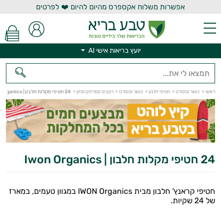
אפשרות משלוח אקספרס מהיום להיום ❤️ לפרטים
יועץ בריאות אישי AI
יועץ בריאות אישי AI
ראשי
>
כושר וספורט
>
חטיפי חלבון
>
כושר וספורט
>
רטבים ממרחים ומזון
>
24 חטיפי מקלות חלבון | Iwon Organics
24 חטיפי מקלות חלבון | Iwon Organics
חטיפי קראנץ' חלבון מבית IWON Organics במגוון טעמים, במארז
של 24 שקיות.