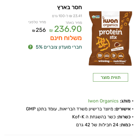
חסר בארץ
23.41 ₪ ל-100 גרם
מחיר טלפוני
מחיר באתר
236.90
256
₪
₪
משלוח חינם
חברי מועדון צוברים 5%
איכות
תווית מוצר
השינה
מותג:
Iwon Organics
עיכול
אישורים:
מיוצר ברישיון משרד הבריאות, עומד בתקן GMP
כאבים
כשרות:
כשר בהשגחת ה Kof-K
כמות:
24 חבילות של 42 גרם
ופציעות