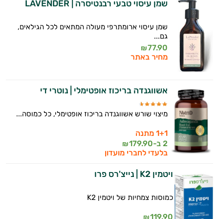
שמן עיסוי טבעי רבנטיסרה | LAVENDER
שמן עיסוי ארומתרפי מעולה המתאים לכל הגילאים,
גם...
77.90
₪
מחיר באתר
אשווגנדה בריכוז אופטימלי | נוטרי די
היי,
אני יועץ הבריאות האישי AI של טבע בריא.
מיצוי שורש אשווגנדה בריכוז אופטימלי, כל כמוסה...
התשובות שלי מבוססות על מאגרי מידע קליניים
1+1 מתנה
וספרות מקצועית בתחומי הרפואה הטבעית
2 ב-
179.90
ותזונת הספורט.
₪
בלעדי לחברי מועדון
אני כאן כדי לעזור לך להתאים את תוספי
ויטמין K2 | נייצ'רס פרו
התזונה ומוצרי הבריאות המדויקים למטרות
ולמצב הגופני שלך, ולהסביר לך אילו רכיבים
עובדים יחד כדי למקסם תוצאות גם בחיי היום
כמוסות צמחיות של ויטמין K2
יום וגם בתחום הכושר והספורט.
119.90
₪