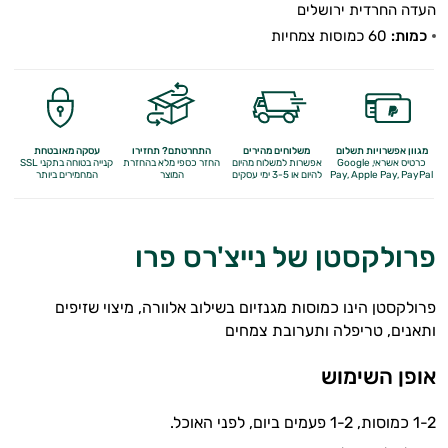
העדה החרדית ירושלים
כמות:
60 כמוסות צמחיות
מגוון אפשרויות תשלום
משלוחים מהירים
התחרטתם? תחזירו
עסקה מאובטחת
כרטיס אשראי, Google
אפשרות למשלוח מהיום
החזר כספי מלא
בהחזרת
קנייה בטוחה בתקני SSL
Apple Pay, PayPal
Pay,
להיום או 3-5 ימי עסקים
המוצר
המחמירים ביותר
פרולקסטן של נייצ'רס פרו
פרולקסטן הינו כמוסות מגנזיום בשילוב אלוורה, מיצוי שזיפים
ותאנים, טריפלה ותערובת צמחים
אופן השימוש
1-2 כמוסות, 1-2 פעמים ביום, לפני האוכל.