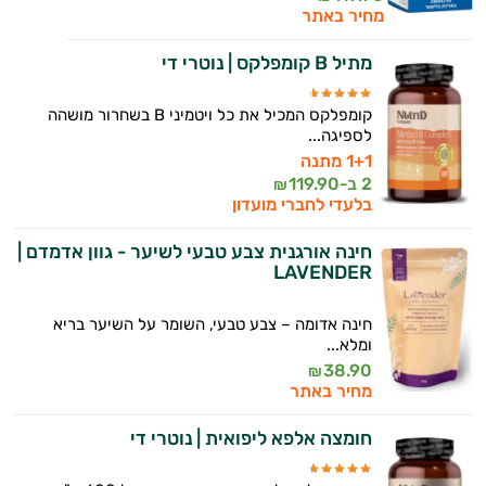
מחיר באתר
המטרה שלי היא להתאים עבורך המלצות
אישיות מבוססות מדעית.
מתיל B קומפלקס | נוטרי די
זה הזמן להתחיל. איך אוכל לעזור?
קומפלקס המכיל את כל ויטמיני B בשחרור מושהה
לספיגה...
1+1 מתנה
2 ב-
119.90
₪
בלעדי לחברי מועדון
חינה אורגנית צבע טבעי לשיער - גוון אדמדם |
LAVENDER
חינה אדומה – צבע טבעי, השומר על השיער בריא
ומלא...
38.90
₪
מחיר באתר
חומצה אלפא ליפואית | נוטרי די