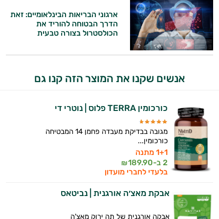
ותזונת הספורט.
ארגוני הבריאות הבינלאומיים: זאת
הדרך הבטוחה להוריד את
אני כאן כדי לעזור לך להתאים את תוספי
הכולסטרול בצורה טבעית
התזונה ומוצרי הבריאות המדויקים למטרות
ולמצב הגופני שלך, ולהסביר לך אילו רכיבים
עובדים יחד כדי למקסם תוצאות גם בחיי היום
יום וגם בתחום הכושר והספורט.
אנשים שקנו את המוצר הזה קנו גם
המטרה שלי היא להתאים עבורך המלצות
אישיות מבוססות מדעית.
כורכומין TERRA פלוס | נוטרי די
זה הזמן להתחיל. איך אוכל לעזור?
מגובה בבדיקת מעבדה פחמן 14 המבטיחה
כורכומין...
1+1 מתנה
2 ב-
189.90
₪
בלעדי לחברי מועדון
אבקת מאצ׳ה אורגנית | נביטאס
אבקה אורגנית של תה ירוק מאצ'ה