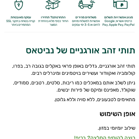
מגוון אפשרויות תשלום
משלוחים מהירים
התחרטתם? תחזירו
עסקה מאובטחת
כרטיס אשראי, Google
אפשרות למשלוח מהיום
החזר כספי מלא
בהחזרת
קנייה בטוחה בתקני SSL
Apple Pay, PayPal
Pay,
להיום או 3-5 ימי עסקים
המוצר
המחמירים ביותר
תותי זהב אורגניים של נביטאס
תותי זהב אורגניים, גדלים באופן פראי באקלים בגובה רב, בפרו,
קולומביה ואקוודור ועשירים בויטמינים ומינרלים רבים.
ניתן לשלב אותם במאכלים כמו ריבות, סלטים, רטבים, סמודיס,
שוקולד, מאפינס ומיקס של פירות יבשים.
מתאימים לטבעונים, ללא סויה וללא גלוטן.
אופן השימוש
שילוב יומיומי במזון.
רוצה להוסיף המלצה? בכיף!