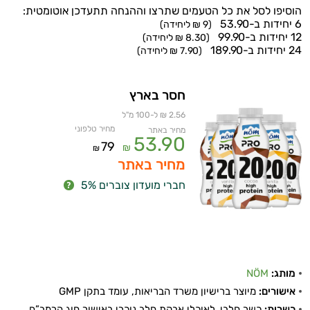
הוסיפו לסל את כל הטעמים שתרצו וההנחה תתעדכן אוטומטית:
6 יחידות ב-53.90
(9 ₪ ליחידה)
12 יחידות ב-99.90
(8.30 ₪ ליחידה)
24 יחידות ב-189.90
(7.90 ₪ ליחידה)
חסר בארץ
2.56 ₪ ל-100 מ"ל
מחיר טלפוני
מחיר באתר
53.90
79
₪
₪
מחיר באתר
חברי מועדון צוברים 5%
מותג:
NÖM
אישורים:
מיוצר ברישיון משרד הבריאות, עומד בתקן GMP
כשרות:
כשר חלבי, לאוכלי אבקת חלב נוכרי באישור חוג הרמב”ם