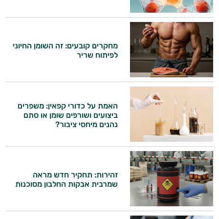
אני יועץ הבריאות האישי AI של טבע בריא.
התשובות שלי מבוססות על מאגרי מידע קליניים
וספרות מקצועית בתחומי הרפואה הטבעית
מחקרים קובעים: זה השומן החיוני
ותזונת הספורט.
לפיתוח שריר
אני כאן כדי לעזור לך להתאים את תוספי
התזונה ומוצרי הבריאות המדויקים למטרות
ולמצב הגופני שלך, ולהסביר לך אילו רכיבים
עובדים יחד כדי למקסם תוצאות גם בחיי היום
האמת על כדורי קפאין: משפרים
יום וגם בתחום הכושר והספורט.
ביצועים ושורפים שומן או סתם
נהנים מיחסי ציבור?
המטרה שלי היא להתאים עבורך המלצות
אישיות מבוססות מדעית.
זה הזמן להתחיל. איך אוכל לעזור?
זהירות: תחקיר חדש מראה
שמרבית אבקות החלבון מסוכנות