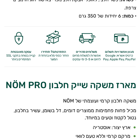
צרפת.
כמות:
6 יחידות של 350 גרם
מגוון אפשרויות תשלום
משלוחים מהירים
התחרטתם? תחזירו
עסקה מאובטחת
כרטיס אשראי, Google
אפשרות למשלוח מהיום
החזר כספי מלא
בהחזרת
קנייה בטוחה בתקני SSL
Apple Pay, PayPal
Pay,
להיום או 3-5 ימי עסקים
המוצר
המחמירים ביותר
מארז משקה שייק חלבון NÖM PRO
משקה חלבון קרמי ועוצמתי של NÖM
מכיל פחות פחמימות ממוצרים דומים, דל בשומן, עשיר בחלבון,
נטול לקטוז וטעים במיוחד.
ארץ יצור: אוסטריה
מרקם קרמי וללא טעם לוואי