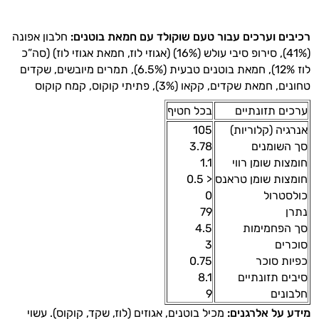
ביותר
רכיבים וערכים עבור טעם שוקולד עם חמאת בוטנים:
חלבון אפונה
אבקות
(41%), סירופ סיבי עולש (16%) (אגוזי לוז, חמאת אגוזי לוז) (סה”כ
לוז 12%), חמאת בוטנים טבעית (6.5%), תמרים מיובשים, שקדים
חלבון
טחונים, חמאת שקדים, קקאו (3%), פתיתי קוקוס, קמח קוקוס
פאמפ
ערכים תזונתיים
בכל חטיף
אנרגיה (קלוריות)
105
העלאת
סך השומנים
3.78
חומצות שומן רווי
1.1
אנרגיה
חומצות שומן טראנס
< 0.5
פעילות
כולסטרול
0
נתרן
79
גופנית
סך הפחמימות
4.5
סוכרים
3
טבעוניים
כפיות סוכר
0.75
סיבים תזונתיים
8.1
אביזרי
חלבונים
9
מידע על אלרגנים:
מכיל בוטנים, אגוזים (לוז, שקד, קוקוס). עשוי
ספורט