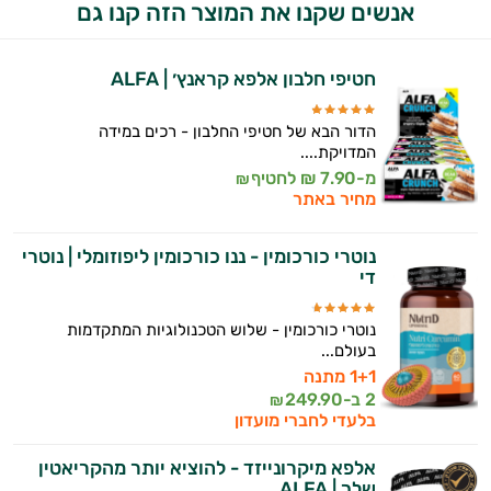
אנשים שקנו את המוצר הזה קנו גם
חטיפי חלבון אלפא קראנץ׳ | ALFA
הדור הבא של חטיפי החלבון - רכים במידה
המדויקת....
מ-7.90 ₪ לחטיף
₪
מחיר באתר
נוטרי כורכומין - ננו כורכומין ליפוזומלי | נוטרי
די
נוטרי כורכומין - שלוש הטכנולוגיות המתקדמות
בעולם...
1+1 מתנה
2 ב-
249.90
₪
בלעדי לחברי מועדון
אלפא מיקרונייזד - להוציא יותר מהקריאטין
שלך | ALFA