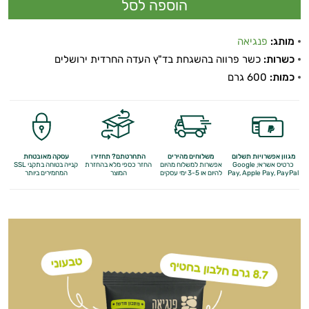
התאוששות
ומנוחה
מותג:
פנגיאה
כשרות:
כשר פרווה בהשגחת בד"ץ העדה החרדית ירושלים
שריפת
כמות:
600 גרם
שומן
לספורטאים
משפרי
מגוון אפשרויות תשלום
משלוחים מהירים
התחרטתם? תחזירו
עסקה מאובטחת
כרטיס אשראי, Google
אפשרות למשלוח מהיום
החזר כספי מלא
בהחזרת
קנייה בטוחה בתקני SSL
Apple Pay, PayPal
Pay,
להיום או 3-5 ימי עסקים
המוצר
המחמירים ביותר
ביצועים
חטיפי
חלבון
גיינר
לעלייה