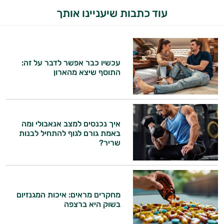
עוד כתבות שיעניינו אותך
עכשיו כבר אפשר לדבר על זה:
התוסף שיצא מהארון
איך נכנסים למצב אנאבולי ומה
באמת גורם לגוף להתחיל לבנות
שריר?
היי,
אני יועץ הבריאות האישי AI של טבע בריא.
מחקרים מראים: איכות המגנזיום
התשובות שלי מבוססות על מאגרי מידע קליניים
בשוק היא ברצפה
וספרות מקצועית בתחומי הרפואה הטבעית
ותזונת הספורט.