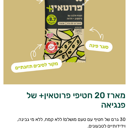
במשקל
קריאטין
וחומצות
אמינו
רטבים
ממרחים
ומזון
ויטמינים
מארז 20 חטיפי פרוטאין+ של
לספורטאים
פנגיאה
טסטוסטרון
30 גרם של חטיף עם טעם מושלם! ללא קמח, ללא מי גבינה,
הנמכרים
וידידותיים לטבעונים.