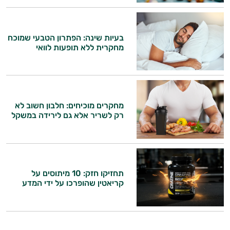
אני כאן כדי לעזור לך להתאים את תוספי
התזונה ומוצרי הבריאות המדויקים למטרות
ולמצב הגופני שלך, ולהסביר לך אילו רכיבים
בעיות שינה: הפתרון הטבעי שמוכח
מחקרית ללא תופעות לוואי
עובדים יחד כדי למקסם תוצאות גם בחיי היום
יום וגם בתחום הכושר והספורט.
המטרה שלי היא להתאים עבורך המלצות
אישיות מבוססות מדעית.
מחקרים מוכיחים: חלבון חשוב לא
רק לשריר אלא גם לירידה במשקל
זה הזמן להתחיל. איך אוכל לעזור?
תחזיקו חזק: 10 מיתוסים על
קריאטין שהופרכו על ידי המדע