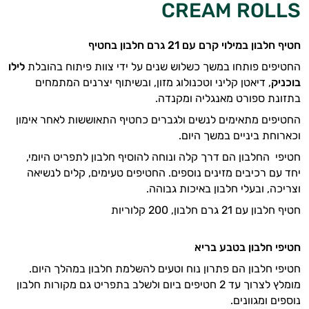
CREAM ROLLS
במשקל
קריאטין
חטיף חלבון במילוי קרם עם 21 גרם חלבון בחטיף
החטיפים פותחו במשך כשלוש שנים על ידי צוות פיתוח בהובלת
לילו
וחומצות
בוכניק
, דיאטן קליני וטכנולוג מזון, ובשיתוף יצרנים המתמחים
אמינו
בתזונת ספורט מאנגליה ומקנדה.
החטיפים מתאימים לנשים ולגברים כחטיף התאוששות לאחר אימון
רטבים
וכארוחת ביניים במשך היום.
ממרחים
חטיפי החלבון הם דרך קלה ונוחה להוסיף חלבון לתפריט היומי,
יחד עם רכיבים מזינים נוספים. החטיפים טעימים, קלים לנשיאה
ומזון
וצריכה, ובעלי חלבון באיכות גבוהה.
חטיף חלבון עם 21 גרם חלבון, 200 קלוריות
ויטמינים
לספורטאים
חטיפי חלבון בטבע בריא
טסטוסטרון
חטיפי חלבון הם פתרון נוח וטעים להשלמת חלבון במהלך היום.
מומלץ לצרוך עד 2 חטיפים ביום ולשלב בתפריט גם מקורות חלבון
הנמכרים
נוספים ומגוונים.