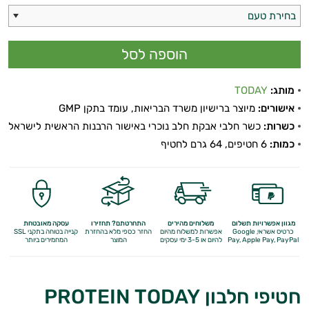
התאוששות
בחירת טעם
ומנוחה
שריפת
מותג:
TODAY
שומן
אישורים:
מיוצר ברישיון משרד הבריאות, עומד בתקן GMP
לספורטאים
כשרות:
כשר חלבי אבקת חלב נוכרי באישור הרבנות הראשית לישראל
כמות:
6 חטיפים, 64 גרם לחטיף
משפרי
ביצועים
חטיפי
מגוון אפשרויות תשלום
משלוחים מהירים
התחרטתם? תחזירו
עסקה מאובטחת
כרטיס אשראי, Google
אפשרות למשלוח מהיום
החזר כספי מלא
בהחזרת
קנייה בטוחה בתקני SSL
חלבון
Apple Pay, PayPal
Pay,
להיום או 3-5 ימי עסקים
המוצר
המחמירים ביותר
גיינר
חטיפי חלבון PROTEIN TODAY
לעלייה