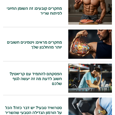
מחקרים קובעים: זה השומן החיוני
לפיתוח שריר
היי,
אני יועץ הבריאות האישי AI של טבע בריא.
מחקרים מראים: ויטמינים חשובים
יותר מהחלבון שלך
התשובות שלי מבוססות על מאגרי מידע קליניים
וספרות מקצועית בתחומי הרפואה הטבעית
ותזונת הספורט.
אני כאן כדי לעזור לך להתאים את תוספי
הפסקתם להתמיד עם קריאטין?
חשוב לדעת מה זה יעשה לגוף
התזונה ומוצרי הבריאות המדויקים למטרות
שלכם
ולמצב הגופני שלך, ולהסביר לך אילו רכיבים
עובדים יחד כדי למקסם תוצאות גם בחיי היום
יום וגם בתחום הכושר והספורט.
המטרה שלי היא להתאים עבורך המלצות
סטרואיד טבעי? יש דבר כזה? הכל
אישיות מבוססות מדעית.
על הורמון הגדילה הטבעי שהשריר