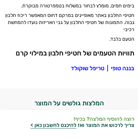
בימים חמים, מומלץ לבחור במשלוח בטמפרטורה מבוקרת.
ביותר
חטיפי החלבון באתר מאופיינים במרקם דחוס המאפשר ריכוז חלבון
אבקות
גבוה. התמונות של חטיפי החלבון על גבי האריזות נועדו להמחשת
רכיבי
חלבון
הטעם בלבד.
פאמפ
תוויות הטעמים של חטיפי חלבון במילוי קרם
העלאת
בננה טופי
|
טריפל שוקולד
אנרגיה
פעילות
גופנית
המלצות גולשים על המוצר
טבעוניים
רוצה להוסיף המלצה? בכיף!
אביזרי
צריך לרכוש את המוצר ואז
להיכנס לחשבון כאן >
ספורט