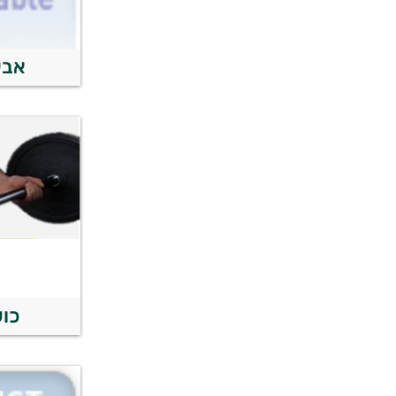
אבי
כוש