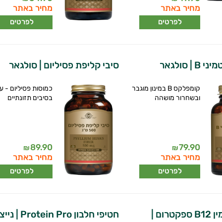
מחיר באתר
מחיר באתר
לפרטים
לפרטים
| סולגאר
סיבי קליפת פסיליום | סולגאר
קומפלקס B במינון מוגבר
כמוסות פסיליום - ע
ובשחרור מושהה
בסיבים תזונתיים
89.90
79.90
₪
₪
מחיר באתר
מחיר באתר
לפרטים
לפרטים
ליפוזמין ויטמין B12 ספקטרום |
חטיפי חלבון tein Pro