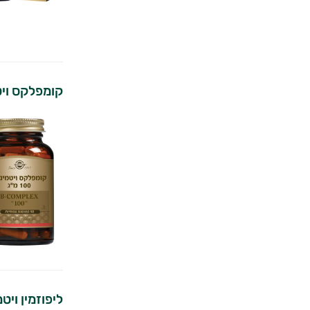
קומפלקס ויטמיני B 