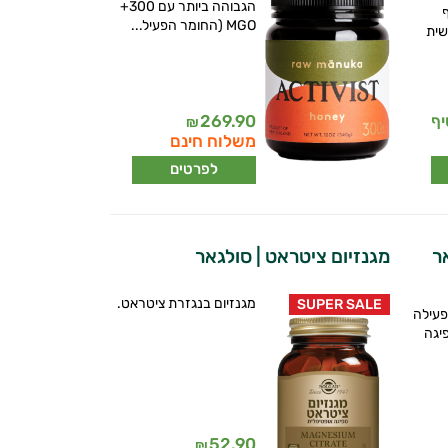
הגבוהה ביותר עם 300+
יף
MGO (החומר הפעיל...
שית
269.90
₪
משלוח חינם
לפרטים
מגנזיום ציטראט | סולגאר
מגנזיום בנגזרת ציטראט.
SUPER SALE
רה הפעילה
יגה
52.90
₪