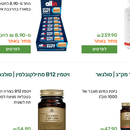
החל מ-8.90 לחט
במארז בהרכבה אי
239.90
מ-8.90 ₪ לחטיף
₪
מחיר באתר
מחיר באתר
לפרטים
לפרטים
ויטמין B12 מתילקובלמין | סולגאר
ביוטין במינון מוגבר של
ויטמין B12 בצו
1000 מק"ג
בטבליות מציצה לספ
תת לשונית
54.90
47.90
₪
₪