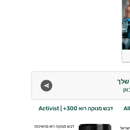
שלך
טרה סופט | Allin
דבש מנוקה רוא 300+ | Activist
דבש מנוקה רוא מהאיכות
שראל