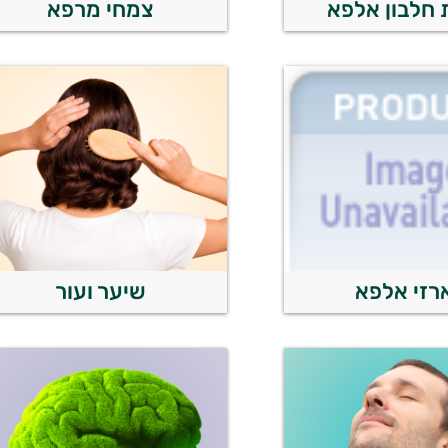
חלבון אלפא
צמחי מרפא
רזי אלפא
שיער ועור