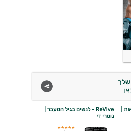
שלך
אות |
ReVive - לנשים בגיל המעבר |
נוטרי די