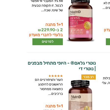
את גיל המעבר אי אפשר
 לא
לבטל. זו תקופה טבעית
ם...
של שינוי, שבה...
1+1 מתנה
דון
2 ב-
229.90
₪
בלעדי לחברי מועדון
לפרטים
נוטרי גלאם® - היופי מתחיל מבפנים
| נוטרי די
רב מכר
ילות
העור והציפורניים הם
, עלי
הראשונים להיפגע
כתוצאה ממחסור
ברכיבים...
1+1 מתנה