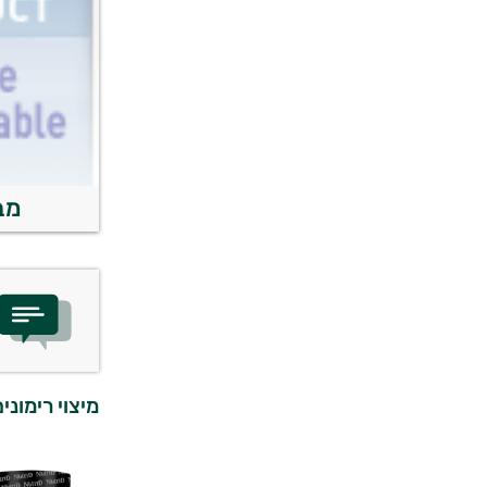
מב
מיצוי רימונים