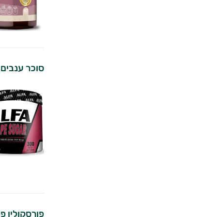
סוכר ענבים 300 גרם | אלפא
פורסקולין פל