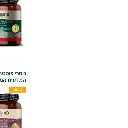
המדעית המשו
רב מכר