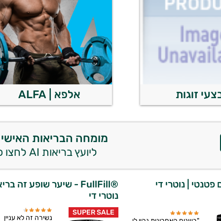
צעי זוגות
אלפא | ALFA
מומחה הבריאות האישי 
ליועץ בריאות AI לחצו כאן
 פטנטי | נוטרי די
®FullFill - שיער שופע זה ברי
נוטרי די
SUPER SALE
נשירה זה לא עניין
"בשנים האחרונות נהיו לי