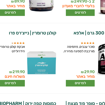
2 ב-
249.90
89.90
₪
₪
בלעדי לחברי מועדון
מחיר באתר
לפרטים
לפרטים
קולגן טרומרין | נייצ׳רס פרו
סוכר ענבים, פחמימה
אבקת קולגן טרומרין
מורכבת לספיגה מהירה.
הידרוליזט
219.90
29.90
₪
₪
מחיר באתר
משלוח חינם
לפרטים
לפרטים
וס - סופר פוד מנצח |
כמוסות קפה ירוק | BIOPHARM