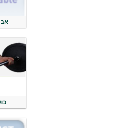
אבי
כוש