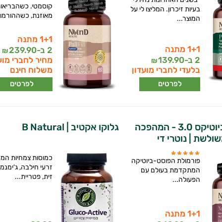
קוסמטי. כשהבריאות
בעיות זיכרון. המליצו לי על
מאוזנת, כשההורמוני
המוצר...
1+1 מתנה
1+1 מתנה
2 ב-
239.90
₪
2 ב-
139.90
מחיר לחברי מוע
₪
בלעדי לחברי מועדון
משלוח חינם
לפרטים
לפרטים
נוטרי פוסטביוטיקס 3.0 - המהפכה
גלוקו אקטיב | B Natural
לשת | נוטרי די
כמוסות צמחיות המכ
פורמולת הפוסט-ביוטיקה
זרעי חילבה, ג'ימנמה
המתקדמת בעולם עם
זית, פטריית...
הפעולה...
1+1 מתנה