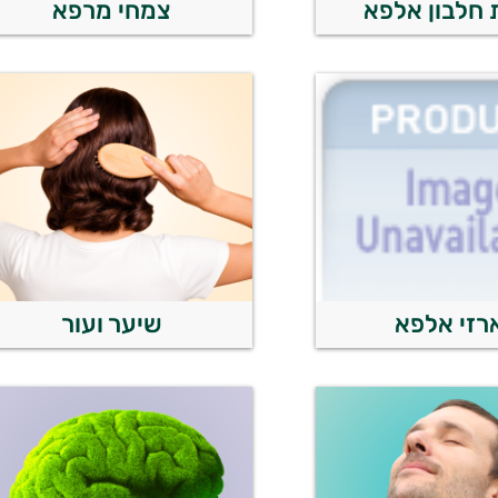
חלבון אלפא
צמחי מרפא
רזי אלפא
שיער ועור