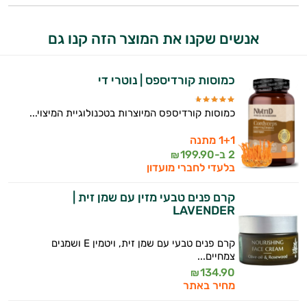
התשובות שלי מבוססות על מאגרי מידע קליניים
וספרות מקצועית בתחומי הרפואה הטבעית
ותזונת הספורט.
אנשים שקנו את המוצר הזה קנו גם
אני כאן כדי לעזור לך להתאים את תוספי
התזונה ומוצרי הבריאות המדויקים למטרות
כמוסות קורדיספס | נוטרי די
ולמצב הגופני שלך, ולהסביר לך אילו רכיבים
עובדים יחד כדי למקסם תוצאות גם בחיי היום
כמוסות קורדיספס המיוצרות בטכנולוגיית המיצוי...
יום וגם בתחום הכושר והספורט.
1+1 מתנה
המטרה שלי היא להתאים עבורך המלצות
2 ב-
199.90
₪
אישיות מבוססות מדעית.
בלעדי לחברי מועדון
זה הזמן להתחיל. איך אוכל לעזור?
קרם פנים טבעי מזין עם שמן זית |
LAVENDER
קרם פנים טבעי עם שמן זית, ויטמין E ושמנים
צמחיים...
134.90
₪
מחיר באתר