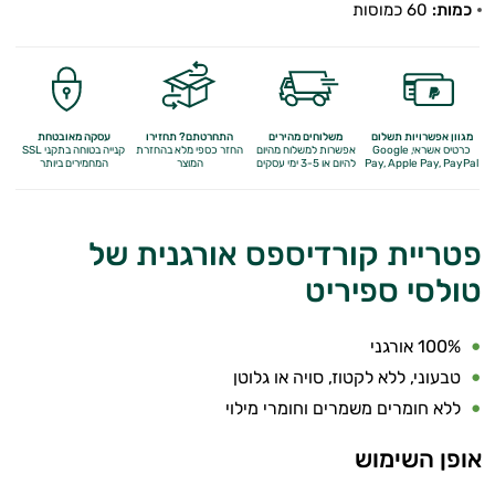
כמות:
60 כמוסות
מגוון אפשרויות תשלום
משלוחים מהירים
התחרטתם? תחזירו
עסקה מאובטחת
כרטיס אשראי, Google
אפשרות למשלוח מהיום
החזר כספי מלא
בהחזרת
קנייה בטוחה בתקני SSL
Apple Pay, PayPal
Pay,
להיום או 3-5 ימי עסקים
המוצר
המחמירים ביותר
פטריית קורדיספס אורגנית של
טולסי ספיריט
100% אורגני
טבעוני, ללא לקטוז, סויה או גלוטן
ללא חומרים משמרים וחומרי מילוי
אופן השימוש