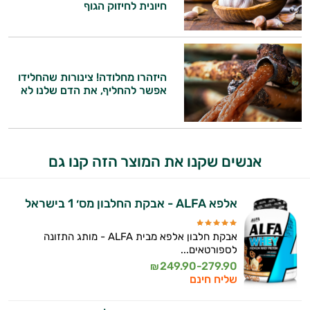
יום וגם בתחום הכושר והספורט.
חיונית לחיזוק הגוף
המטרה שלי היא להתאים עבורך המלצות
אישיות מבוססות מדעית.
היזהרו מחלודה! צינורות שהחלידו
זה הזמן להתחיל. איך אוכל לעזור?
אפשר להחליף, את הדם שלנו לא
אנשים שקנו את המוצר הזה קנו גם
אלפא ALFA - אבקת החלבון מס׳ 1 בישראל
אבקת חלבון אלפא מבית ALFA - מותג התזונה
לספורטאים...
249.90-279.90
₪
שליח חינם