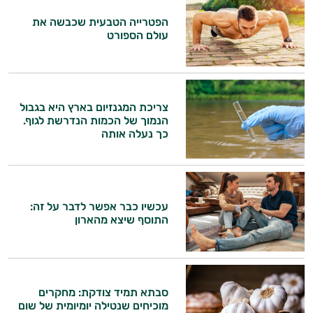
הפטרייה הטבעית שכבשה את
עולם הספורט
צריכת המגנזיום בארץ היא בגבול
הנמוך של הכמות הנדרשת לגוף.
כך נעלה אותה
היי,
אני יועץ הבריאות האישי AI של טבע בריא.
התשובות שלי מבוססות על מאגרי מידע קליניים
עכשיו כבר אפשר לדבר על זה:
וספרות מקצועית בתחומי הרפואה הטבעית
התוסף שיצא מהארון
ותזונת הספורט.
אני כאן כדי לעזור לך להתאים את תוספי
התזונה ומוצרי הבריאות המדויקים למטרות
ולמצב הגופני שלך, ולהסביר לך אילו רכיבים
סבתא תמיד צודקת: מחקרים
עובדים יחד כדי למקסם תוצאות גם בחיי היום
מוכיחים שנטילה יומיומית של שום