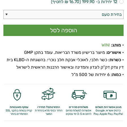
12 יחידות ב- 199.90 (16.70 ₪ לחטיף)
בחירת טעם
מותג:
!WIN
אישורים:
מיוצר ברישיון משרד הבריאות, עומד בתקן GMP
כשרות:
כשר חלבי, לאוכלי אבקת חלב נוכרי. בהשגחת ה-KLBD בית
דין צדק דק“ק לונדון והמדינה ובאישור הרבנות הראשית לישראל
כמות:
6 יחידות של 500 מ"ל
מגוון אפשרויות תשלום
משלוחים מהירים
התחרטתם? תחזירו
עסקה מאובטחת
כרטיס אשראי, Google
אפשרות למשלוח מהיום
החזר כספי מלא
בהחזרת
קנייה בטוחה בתקני SSL
Apple Pay, PayPal
Pay,
להיום או 3-5 ימי עסקים
המוצר
המחמירים ביותר