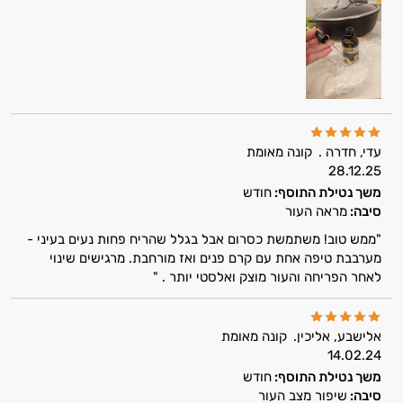
אני כאן כדי לעזור לך להתאים את תוספי
התזונה ומוצרי הבריאות המדויקים למטרות
ולמצב הגופני שלך, ולהסביר לך אילו רכיבים
עובדים יחד כדי למקסם תוצאות גם בחיי היום
יום וגם בתחום הכושר והספורט.
המטרה שלי היא להתאים עבורך המלצות
עדי, חדרה .
קונה מאומת
אישיות מבוססות מדעית.
28.12.25
זה הזמן להתחיל. איך אוכל לעזור?
משך נטילת התוסף:
חודש
סיבה:
מראה העור
"ממש טוב! משתמשת כסרום אבל בגלל שהריח פחות נעים בעיני -
מערבבת טיפה אחת עם קרם פנים ואז מורחבת. מרגישים שינוי
לאחר הפריחה והעור מוצק ואלסטי יותר . "
אלישבע, אליכין.
קונה מאומת
14.02.24
משך נטילת התוסף:
חודש
סיבה:
שיפור מצב העור