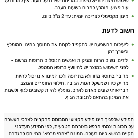
שימוש חיצוני: 3-5 טיפות במריחה ישירה על העור. אין למרוח על
עור פצוע. מומלץ למרוח בשעות הערב.
מינון מקסימלי לצריכה יומית: עד 2 מ"ל ביום.
חשוב לדעת
ליעילות ההשפעה יש להקפיד לקחת את התוסף במינון המומלץ
ולאורך זמן.
ילדים, נשים הרות ומניקות ואנשים הנוטלים תרופות מרשם -
לפני השימוש במוצר יש להיוועץ ברופא המטפל.
מדובר בתוסף מזון ולא בתרופה ולכן המינון אינו יכול להיות
מדויק כיוון שמשקל הגוף, הגובה, חילוף החומרים והמצב
הבריאותי שונים מאדם לאדם. מומלץ להיות קשובים לגוף ולשנות
את המינון בהתאם לתגובת הגוף.
המידע שלפניך הינו מידע מקצועי המבוסס מחקרית לצרכי העשרה
על תכונות צמחי מרפא בצורתם הטבעית, לפי המידע העדכני
הקיים בנושא כיום בעולם. המונח "צמחי מרפא" מתייחס להגדרה