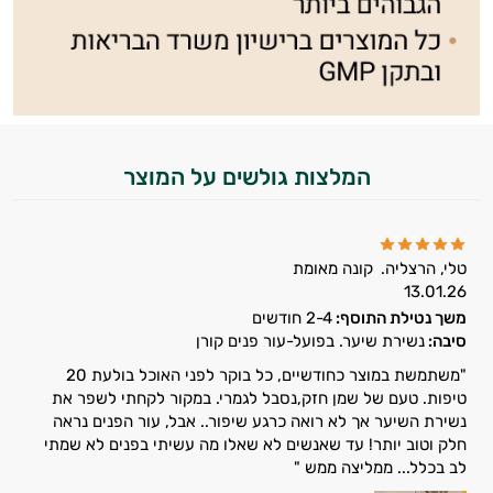
המלצות גולשים על המוצר
טלי, הרצליה.
קונה מאומת
13.01.26
משך נטילת התוסף:
2-4 חודשים
סיבה:
נשירת שיער. בפועל-עור פנים קורן
היי,
אני יועץ הבריאות האישי AI של טבע בריא.
"משתמשת במוצר כחודשיים, כל בוקר לפני האוכל בולעת 20
טיפות. טעם של שמן חזק,נסבל לגמרי. במקור לקחתי לשפר את
התשובות שלי מבוססות על מאגרי מידע קליניים
נשירת השיער אך לא רואה כרגע שיפור.. אבל, עור הפנים נראה
וספרות מקצועית בתחומי הרפואה הטבעית
חלק וטוב יותר! עד שאנשים לא שאלו מה עשיתי בפנים לא שמתי
ותזונת הספורט.
לב בכלל... ממליצה ממש "