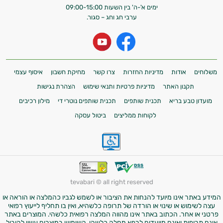
ימים א'-ה' בין השעות 09:00-15:00
ערבי חג וחג – סגור.
משלוחים
אודות
מדיניות החזרות
צרו קשר
מחיקת חשבון
איסוף עצמי
תקנון האתר
מדיניות פרטיות ותנאי שימוש
הצהרת נגישות
מועדון טבע בריא
תכנית שותפים
תכנית שותפים נוטרי די
מילון רכיבים
לקוחות ממליצים
ביטול עסקה
tevabari © all right reserved
המידע באתר אינו מיועד להנחות את הציבור או לשמש לגביו כהמלצה או הוראה או
עצה לשימוש או שינוי או הורדה של תרופה כלשהיא, ואין בו תחליף לייעוץ רפואי
פרטני או אחר. הכתוב באתר אינו מהווה המלצה רפואית כלשהי. המוצרים באתר
אינם תרופות ואינם מיועדים לרפא מחלה כלשהי. השימוש במוצרים עשוי להוביל