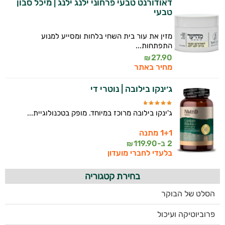
דאודורנט טבעי פרחוני ילנג ילנג | מיכל סבון
טבעי
מזין את עור בית השחי בלחות ומסייע למנוע
התפתחות...
27.90
₪
מחיר באתר
ג׳ינקו בילובה | נוטרי די
ג'ינקו בילובה מרוכז במיוחד. מופק בטכנולוגיית...
1+1 מתנה
2 ב-
119.90
₪
בלעדי לחברי מועדון
בחירת קטגוריה
הסלט של הבוקר
פרוביוטיקה ועיכול