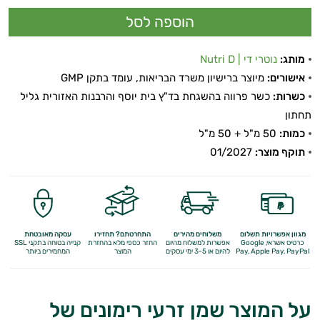
מותג:
נוטרי די | Nutri D
אישורים:
מיוצר ברישיון משרד הבריאות, עומד בתקן GMP
כשרות:
כשר פרווה בהשגחת בד"ץ בית יוסף והרבנות האזורית גליל
תחתון
כמות:
50 מ"ל + 50 מ"ל
תוקף מוצר:
01/2027
מגוון אפשרויות תשלום
משלוחים מהירים
התחרטתם? תחזירו
עסקה מאובטחת
כרטיס אשראי, Google
אפשרות למשלוח מהיום
החזר כספי מלא
בהחזרת
קנייה בטוחה בתקני SSL
Apple Pay, PayPal
Pay,
להיום או 3-5 ימי עסקים
המוצר
המחמירים ביותר
על המוצר שמן זרעי רימונים של