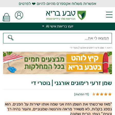
אפשרות משלוח אקספרס מהיום להיום ❤️ לפרטים
יועץ בריאות אישי AI
ראשי
>
שמן זרעי רימונים אורגני | נוטרי די
יועץ בריאות אישי AI
שמן זרעי רימונים אורגני | נוטרי די
[
11 המלצות
]
"מאז שרכשתי את השמן הזה אני שמה אותו ישירות על הפנים. הוא
נספג בקלות, לא משאיר מראה והרגשה שמנוניים, והעור נהיה רך
ונעים." נעמי, קרית שמונה