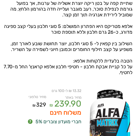
שתיית קפה על בטן ריקה יוצרת אשליה של ערנות, אך בפועל
גורמת לנפילת סוכר, רעב מוגבר ועלייה חדה בהורמון הלחץ, מה
שמוביל לירידת אנרגיה תוך זמן קצר.
אלפא מטריקס היא הפתרון המושלם: 5 סוגי חלבון בעלי קצב ספיגה
מדורג, כ-26 גרם חלבון וללא תוספת סוכר
השילוב בין קפאין ל- 5 סוגי חלבון, יוצר תחושת שובע לאורך זמן,
משפיע על קצב חילוף החומרים וכמובן חיוני לשמירה על השריר.
הטבה בלעדית ללקוחות אלפא:
על כל קניית אבקת חלבון - חטיפי חלבון אלפא קראנץ' החל מ-7.70
לחטיף.
13.32 ₪ ל-100 גרם
מחיר טלפוני
מחיר באתר
239.90
329
₪
₪
משלוח חינם
חברי מועדון צוברים 5%