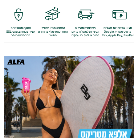
מגוון אפשרויות תשלום
משלוחים מהירים
התחרטתם? תחזירו
עסקה מאובטחת
כרטיס אשראי, Google
אפשרות למשלוח מהיום
החזר כספי מלא
בהחזרת
קנייה בטוחה בתקני SSL
Apple Pay, PayPal
Pay,
להיום או 3-5 ימי עסקים
המוצר
המחמירים ביותר