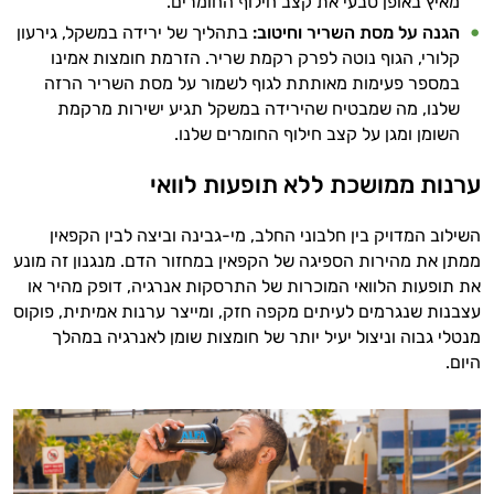
מאיץ באופן טבעי את קצב חילוף החומרים.
הגנה על מסת השריר וחיטוב:
בתהליך של ירידה במשקל, גירעון
קלורי, הגוף נוטה לפרק רקמת שריר. הזרמת חומצות אמינו
במספר פעימות מאותתת לגוף לשמור על מסת השריר הרזה
שלנו, מה שמבטיח שהירידה במשקל תגיע ישירות מרקמת
השומן ומגן על קצב חילוף החומרים שלנו.
ערנות ממושכת ללא תופעות לוואי
השילוב המדויק בין חלבוני החלב, מי-גבינה וביצה לבין הקפאין
ממתן את מהירות הספיגה של הקפאין במחזור הדם. מנגנון זה מונע
את תופעות הלוואי המוכרות של התרסקות אנרגיה, דופק מהיר או
עצבנות שנגרמים לעיתים מקפה חזק, ומייצר ערנות אמיתית, פוקוס
מנטלי גבוה וניצול יעיל יותר של חומצות שומן לאנרגיה במהלך
היום.