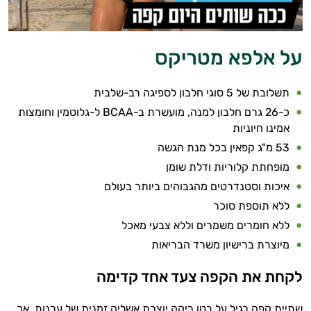
על אלפא מטריקס
תשלובת של 5 סוגי חלבון לספיגה רב-שלבית
כ-26 גרם חלבון למנה, מועשרת ב-BCAA ל-גלוטמין וחומצות
אמינו חיוניות
53 מ"ג קפאין בכל מנת הגשה
מופחתת קלוריות ודלת שומן
איכות וסטנדרטים מהגבוהים ביותר בעולם
ללא תוספת סוכר
ללא חומרים משמרים וללא צבעי מאכל
מיוצרת ברישיון משרד הבריאות
לקחת את הקפה צעד אחד קדימה
שתיית קפה רגיל על בטן ריקה יוצרת אשליה זמנית של ערנות, אך