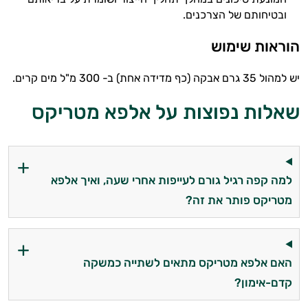
ובטיחותם של הצרכנים.
הוראות שימוש
יש למהול 35 גרם אבקה (כף מדידה אחת) ב- 300 מ"ל מים קרים.
שאלות נפוצות על אלפא מטריקס
היי,
למה קפה רגיל גורם לעייפות אחרי שעה, ואיך אלפא
אני יועץ הבריאות האישי AI של טבע בריא.
מטריקס פותר את זה?
התשובות שלי מבוססות על מאגרי מידע קליניים
וספרות מקצועית בתחומי הרפואה הטבעית
ותזונת הספורט.
האם אלפא מטריקס מתאים לשתייה כמשקה
אני כאן כדי לעזור לך להתאים את תוספי
קדם-אימון?
התזונה ומוצרי הבריאות המדויקים למטרות
ולמצב הגופני שלך, ולהסביר לך אילו רכיבים