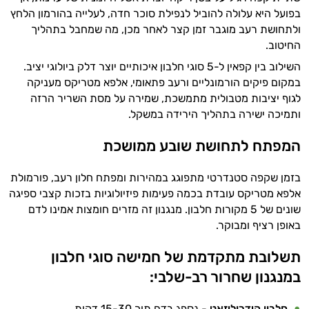
בפועל היא עלולה להוביל לנפילת סוכר חדה, לעלייה בהורמון הלחץ
ולתחושת רעב מוגבר זמן קצר לאחר מכן, מה שמחבל בתהליך
החיטוב.
השילוב בין קפאין ל-5 סוגי חלבון איכותיים יוצר דלק ביולוגי יציב.
במקום פיקים הורמונליים ורעב פתאומי, אלפא מטריקס מעניקה
לגוף יציבות מטבולית מתמשכת, שמירה על מסת השריר הרזה
ותמיכה ישירה בתהליך הירידה במשקל.
המפתח לתחושת שובע ממושכת
בזמן שקפה סטנדרטי מתפוגג במהירות ומפתח חלון רעב, פורמולת
אלפא מטריקס עובדת בכמה פעימות פיזיולוגיות בזכות קצבי ספיגה
שונים של 5 מקורות חלבון. מנגנון זה מזרים חומצות אמינו לדם
באופן רציף ומבוקר.
תשלובת מתקדמת של חמישה סוגי חלבון
במנגנון שחרור רב-שלבי:
חלבון הידרוליזאט
- נספג בדם תוך 15-30 דקות.