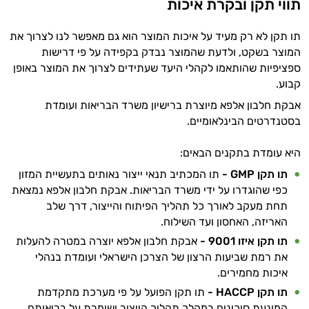
תווי תקן ובקרת איכות
תו תקן לא רק מעיד על איכות המוצר הוא גם מאפשר לנו לצרוך את
המוצר בשקט, ולדעת שהמוצר נבדק בקפידה על פי דרישות
ספציפיות שהותאמו לקהלי היעד שעתידים לצרוך את המוצר באופן
קבוע.
אבקת חלבון אלפא מיוצרת ברישיון משרד הבריאות ועומדת
בסטנדרטים הבינלאומיים.
היא עומדת בתקנים הבאים:
תו תקן
GMP
-
תו המכתיב תנאי ייצור נאותים בתעשיית המזון
כפי שהוגדרו על ידי משרד הבריאות. אבקת חלבון אלפא נמצאת
תחת מעקב לאורך כל תהליך הפיתוח והייצור, דרך שלב
האריזה, האחסון ועד השילוח.
תו תקן איזו 9001 -
אבקת חלבון אלפא יוצרה במטרה להעלות
את רמת שביעות הרצון של הצרכן הישראלי ועומדת בנהלי
איכות מחמירים.
תו תקן HACCP -
תו תקן הפועל על פי מערכת מתקדמת
המונעת סיכונים במהלך תהליך הייצור ושומרת על בריאותם