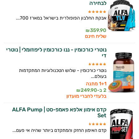
לבחירה
אבקת החלבון הפופולרית בישראל במארז 700...
359.90
₪
שליח חינם
נוטרי כורכומין - ננו כורכומין ליפוזומלי | נוטרי
די
נוטרי כורכומין - שלוש הטכנולוגיות המתקדמות
בעולם...
1+1 מתנה
2 ב-
249.90
₪
בלעדי לחברי מועדון
קדם אימון אלפא פאמפ-סט | ALFA Pump
Set
קדם האימון החזק והמתקדם ביותר שהיה אי פעם...