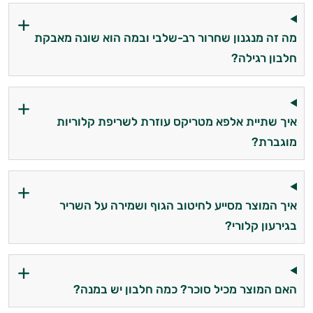
עובדים יחד כדי למקסם תוצאות גם בחיי היום
יום וגם בתחום הכושר והספורט.
מה זה מנגנון שחרור רב-שלבי ובמה הוא שונה מאבקת
חלבון רגילה?
המטרה שלי היא להתאים עבורך המלצות
אישיות מבוססות מדעית.
זה הזמן להתחיל. איך אוכל לעזור?
איך שתיית אלפא מטריקס עוזרת לשריפת קלוריות
מוגברת?
איך המוצר מסייע לחיטוב הגוף ושמירה על השריר
בגירעון קלורי?
האם המוצר מכיל סוכר? כמה חלבון יש במנה?