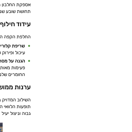
אספקת החלבון ה
תחושת שובע שנש
עידוד חילוף
החלפת הקפה הסט
שריפת קלוריו
עיכול ופירוק של 5 סוגי החלבון שבפורמולה. זה מאיץ באופן טבעי את קצב
הגנה על מסת 
פעימות מאותת
החומרים שלנו
ערנות ממושכ
השילוב המדויק ב
תופעות הלוואי ה
גבוה וניצול יעיל