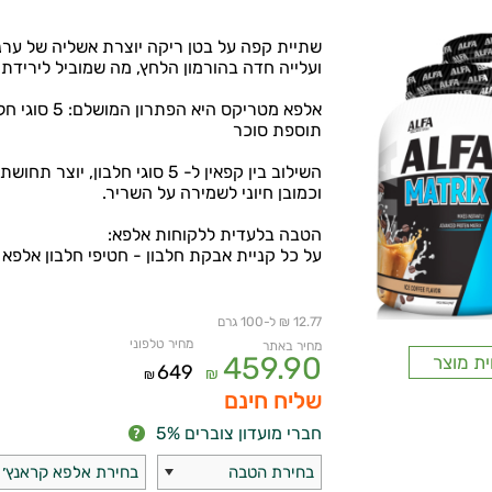
שתיית קפה על בטן ריקה יוצרת אשליה של ערנו
ועלייה חדה בהורמון הלחץ, מה שמוביל לירידת 
תוספת סוכר
השילוב בין קפאין ל- 5 סוגי חל
וכמובן חיוני לשמירה על השריר.
הטבה בלעדית ללקוחות אלפא:
על כל קניית אבקת חלבון - חטיפי חלבון אלפא קראנץ' 
12.77 ₪ ל-100 גרם
מחיר טלפוני
מחיר באתר
459.90
ית מוצר
649
₪
₪
שליח חינם
חברי מועדון צוברים 5%
בחירת הטבה
בחירת אלפא קראנץ׳