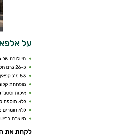
על אלפא
תשלובת של 5 סוגי חלבון לספיגה רב-שלבית
כ-26 גרם חלבון למנה, מועשרת ב-BCAA ל-גלוטמין וחומצות אמינו חיוניות
53 מ"ג קפאין בכל מנת הגשה
מופחתת קלורי
איכות וסטנדר
ללא תוספת ס
ללא חומרים מ
מיוצרת ברישי
לקחת את הק