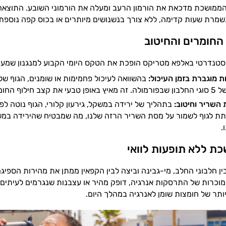
ממושכת מדכאת את הורמון הרעב ומעלה את הורמוני השובע. התוצאה 
מרת שעות קדימה, ללא צורך בנשנושים מיותרים או בכוס קפה נוספת 
 החומרים והחיטוב
נדרטי באלפא מטריקס הופכת את הטקס היומי הקבוע למנגנון שמעורר
ת מוגברת בזמן העיכול
:
בהשוואה לעיכול פחמימות או שומנים, הגוף שלנ
 חילוף החומרים.
השריר וחיטוב:
בתהליך של ירידה במשקל, גירעון קלורי, הגוף נוטה 
ת לגוף לשמור על מסת השריר הרזה שלנו, מה שמבטיח שהירידה במשק
.
ת ללא תופעות לוואי
ין חלבוני החלב, מי-גבינה וביצה לבין הקפאין ממתן את מהירות הספיג
מוכרות של התרסקות אנרגיה, דופק מהיר או עצבנות שנגרמים לעיתים 
 יותר של חומצות שומן לאנרגיה במהלך היום.