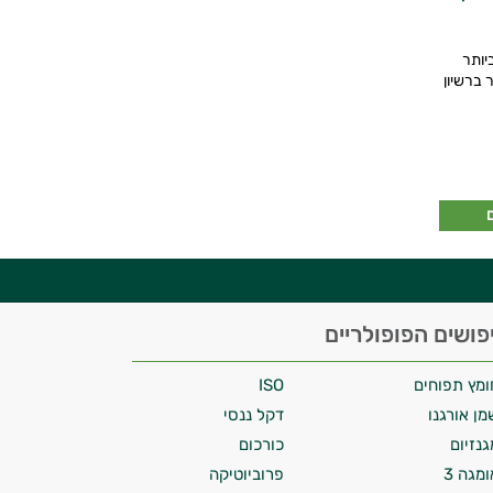
יותר
 ברשיון
פושים הפופולריים
ומץ תפוחים
ISO
מן אורגנו
דקל ננסי
גנזיום
כורכום
ומגה 3
פרוביוטיקה