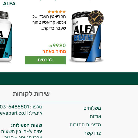
ALFA
הקריאטין האגדי של
אלפא קריאטין טהור
שעבר בדיקת...
יועץ בריאות אישי AI
99.90
₪
מחיר באתר
לפרטים
היי,
שירות לקוחות
אני יועץ הבריאות האישי AI של טבע בריא.
טלפון:
03-6485501
משלוחים
התשובות שלי מבוססות על מאגרי מידע קליניים
אימייל:
info@tevabari.co.il
וספרות מקצועית בתחומי הרפואה הטבעית
אודות
ותזונת הספורט.
מדיניות החזרות
שעות הפעילות:
ימים א'-ה' בין השעות 09:00-15:00
צרו קשר
אני כאן כדי לעזור לך להתאים את תוספי
ערבי חג וחג – סגור.