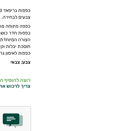
צבעים לבחירה.
כפפה פתוחה מתא
כפפות חדר כושר
הצורה המיוחדת של כפפות גריפ Gripad מאפשרו
חוסכת יבלות וקיל
כפפות לאימון גריפ Gripad מיוצרות מחומר סינתטי המנדף זיעה וריח והן ק
צבע: צבאי
רוצה להוסיף ה
צריך לרכוש את