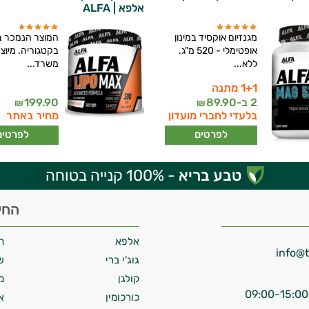
אלפא | ALFA
מגנזיום אוקסיד במינון
המוצר הנמכר ב
אופטימלי - 520 מ"ג.
בקטגוריה. מיוצר
ללא...
משרד...
1+1 מתנה
2 ב-
89.90
199.90
₪
₪
בלעדי לחברי מועדון
מחיר באתר
לפרטים
לפרטים
טבע בריא
- 100% קנייה בטוחה
החי
אלפא
ח
גוג'י ברי
ש
קולגן
מ
כורכומין
א