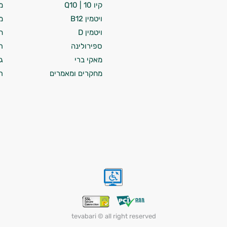
קיו 10 | Q10
מ
ויטמין B12
מ
ויטמין D
ח
ספירולינה
ת
מאקי ברי
ג
מחקרים ומאמרים
ת
tevabari © all right reserved