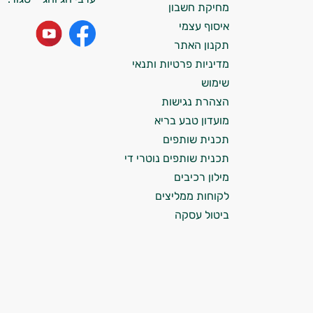
מחיקת חשבון
התזונה ומוצרי הבריאות המדויקים למטרות
איסוף עצמי
ולמצב הגופני שלך, ולהסביר לך אילו רכיבים
עובדים יחד כדי למקסם תוצאות גם בחיי היום
תקנון האתר
יום וגם בתחום הכושר והספורט.
מדיניות פרטיות ותנאי
שימוש
המטרה שלי היא להתאים עבורך המלצות
הצהרת נגישות
אישיות מבוססות מדעית.
מועדון טבע בריא
זה הזמן להתחיל. איך אוכל לעזור?
תכנית שותפים
תכנית שותפים נוטרי די
מילון רכיבים
לקוחות ממליצים
ביטול עסקה