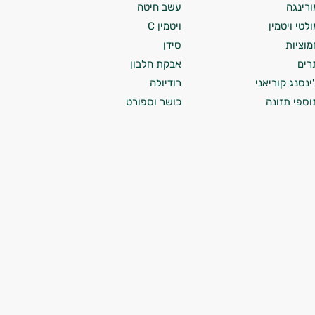
ורינגה
עשב חיטה
ולטי ויטמין
ויטמין C
מוציות
סידן
רים
אבקת חלבון
'ינסנג קוריאני
רודיולה
וספי תזונה
כושר וספורט