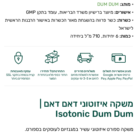
מותג:
DUM DUM
אישורים:
מיוצר ברישיון משרד הבריאות, עומד בתקן GMP
כשרות:
כשר פרווה בהשגחת מאור הכשרות באישור הרבנות הראשית
לישראל
כמות:
6 יחידות, 710 מ''ל ביחידה
מגוון אפשרויות תשלום
משלוחים מהירים
התחרטתם? תחזירו
עסקה מאובטחת
כרטיס אשראי, Google
אפשרות למשלוח מהיום
החזר כספי מלא
בהחזרת
קנייה בטוחה בתקני SSL
Apple Pay, PayPal
Pay,
להיום או 3-5 ימי עסקים
המוצר
המחמירים ביותר
משקה איזוטוני דאם דאם |
Isotonic Dum Dum
משקה ספורט איזוטוני עשיר במגנזיום לעוסקים בספורט.