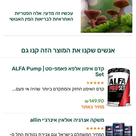
וספרות מקצועית בתחומי הרפואה הטבעית
ותזונת הספורט.
עכשיו זה מדעי: אלה הפטריות
האחראיות לבריאות המין האנושי
אני כאן כדי לעזור לך להתאים את תוספי
התזונה ומוצרי הבריאות המדויקים למטרות
ולמצב הגופני שלך, ולהסביר לך אילו רכיבים
עובדים יחד כדי למקסם תוצאות גם בחיי היום
אנשים שקנו את המוצר הזה קנו גם
יום וגם בתחום הכושר והספורט.
המטרה שלי היא להתאים עבורך המלצות
קדם אימון אלפא פאמפ-סט | ALFA Pump
אישיות מבוססות מדעית.
Set
זה הזמן להתחיל. איך אוכל לעזור?
קדם האימון החזק והמתקדם ביותר שהיה אי פעם...
149.90
₪
מחיר באתר
משקה אנרגיה אולאין אינרג׳י allin
המחיר המשתלם בישראל וגם צבירת נקודות החל מ-