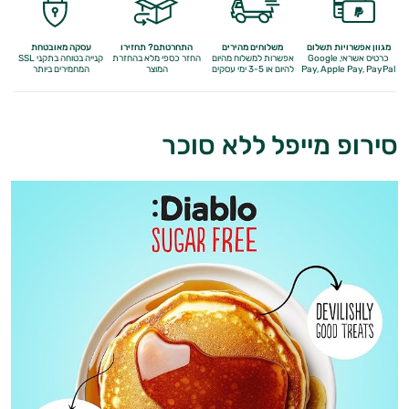
מגוון אפשרויות תשלום
משלוחים מהירים
התחרטתם? תחזירו
עסקה מאובטחת
כרטיס אשראי, Google
אפשרות למשלוח מהיום
החזר כספי מלא
בהחזרת
קנייה בטוחה בתקני SSL
Apple Pay, PayPal
Pay,
להיום או 3-5 ימי עסקים
המוצר
המחמירים ביותר
סירופ מייפל ללא סוכר