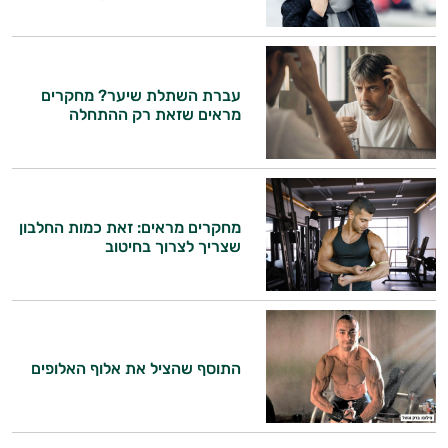
היי,
אני יועץ הבריאות האישי AI של טבע בריא.
התשובות שלי מבוססות על מאגרי מידע קליניים
עברת השתלת שיער? מחקרים
וספרות מקצועית בתחומי הרפואה הטבעית
מראים שזאת רק ההתחלה
ותזונת הספורט.
אני כאן כדי לעזור לך להתאים את תוספי
התזונה ומוצרי הבריאות המדויקים למטרות
ולמצב הגופני שלך, ולהסביר לך אילו רכיבים
מחקרים מראים: זאת כמות החלבון
עובדים יחד כדי למקסם תוצאות גם בחיי היום
שצריך לצרוך בחיטוב
יום וגם בתחום הכושר והספורט.
המטרה שלי היא להתאים עבורך המלצות
אישיות מבוססות מדעית.
התוסף שהציל את אלוף האלופים
זה הזמן להתחיל. איך אוכל לעזור?