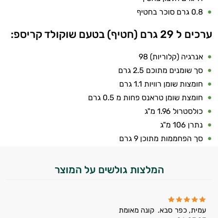
במשקל
0.8 גרם סוכר בחטיף
קריאטין
ערכים ל 29 גרם (חטיף) בטעם שוקולד קריספ:
וחומצות
אנרגיה (קלוריות) 98
אמינו
סך שומנים מתוכם 2.5 גרם
חומצות שומן רוויות 1.1 גרם
רטבים
חומצת שומן טראנס פחות מ 0.5 גרם
ממרחים
כולסטרול 1.96 מ"ג
נתרן 106 מ"ג
ומזון
סך הפחממות מתוכן 9 גרם
ויטמינים
המלצות גולשים על המוצר
לספורטאים
טסטוסטרון
הנמכרים
עמית, כפר סבא.
קונה מאומת