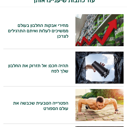
עוד כתבות שיעניינו אותך
משקאות
לספורטאים
מחירי אבקות החלבון בעולם
היי,
ממשיכים לעלות ואיתם התרגילים
אני יועץ הבריאות האישי AI של טבע בריא.
לצרכן
התשובות שלי מבוססות על מאגרי מידע קליניים
וספרות מקצועית בתחומי הרפואה הטבעית
ותזונת הספורט.
תהיה חכם: אל תזרוק את החלבון
שלך לפח
אני כאן כדי לעזור לך להתאים את תוספי
התזונה ומוצרי הבריאות המדויקים למטרות
ולמצב הגופני שלך, ולהסביר לך אילו רכיבים
עובדים יחד כדי למקסם תוצאות גם בחיי היום
יום וגם בתחום הכושר והספורט.
הפטרייה הטבעית שכבשה את
עולם הספורט
המטרה שלי היא להתאים עבורך המלצות
אישיות מבוססות מדעית.