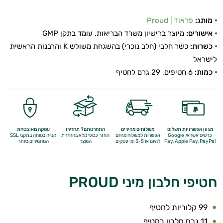
התאוששות
מותג:
פראוד | Proud
ומנוחה
אישורים:
מיוצר ברישיון משרד הבריאות, עומד בתקן GMP
שריפת
כשרות:
כשר חלבי (חלב נוכרי) בהשגחת משולש K והרבנות הראשית
לישראל
שומן
כמות:
6 חטיפים, 29 גרם לחטיף
לספורטאים
משפרי
ביצועים
מגוון אפשרויות תשלום
משלוחים מהירים
התחרטתם? תחזירו
עסקה מאובטחת
כרטיס אשראי, Google
אפשרות למשלוח מהיום
החזר כספי מלא
בהחזרת
קנייה בטוחה בתקני SSL
Apple Pay, PayPal
Pay,
להיום או 3-5 ימי עסקים
המוצר
המחמירים ביותר
חטיפי
חלבון
חטיפי חלבון מיני PROUD
גיינר
99 קלוריות לחטיף
לעלייה
11 גרם חלבון בחטיף