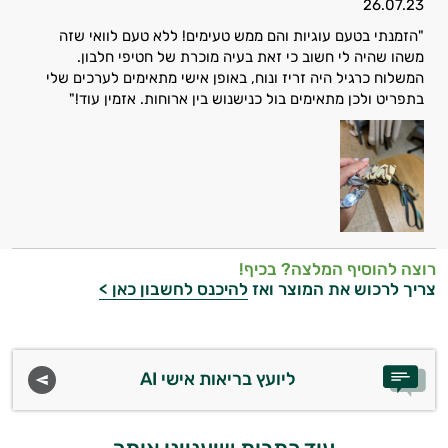
26.07.23
ביותר
"הזמנתי בטעם עוגיות והם ממש טעימים! ללא טעם לוואי שזה
משהו שהיה לי חשוב כי זאת בעיה מוכרת של חטיפי חלבון.
אבקות
המשלוח כרגיל היה זריז ונוח, באופן אישי מתאימים לערכים שלי
בתפריט ולכן מתאימים בול כנישנוש בין ארוחות. אזמין עוד!"
חלבון
פאמפ
העלאת
אנרגיה
רוצה להוסיף המלצה? בכיף!
פעילות
צריך לרכוש את המוצר ואז
להיכנס לחשבון כאן >
גופנית
טבעוניים
ליועץ בריאות אישי AI
אביזרי
ספורט