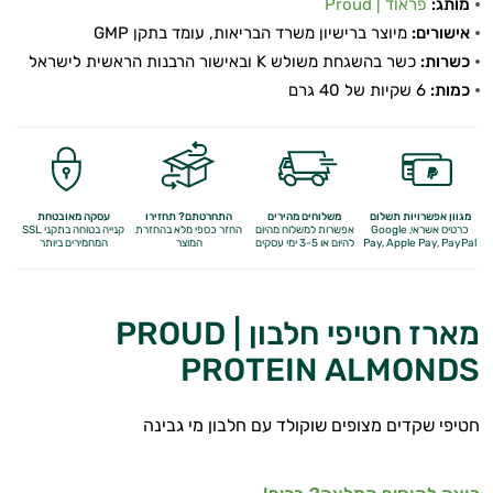
מותג:
פראוד | Proud
אישורים:
מיוצר ברישיון משרד הבריאות, עומד בתקן GMP
כשרות:
כשר בהשגחת משולש K ובאישור הרבנות הראשית לישראל
כמות:
6 שקיות של 40 גרם
מגוון אפשרויות תשלום
משלוחים מהירים
התחרטתם? תחזירו
עסקה מאובטחת
כרטיס אשראי, Google
אפשרות למשלוח מהיום
החזר כספי מלא
בהחזרת
קנייה בטוחה בתקני SSL
Apple Pay, PayPal
Pay,
להיום או 3-5 ימי עסקים
המוצר
המחמירים ביותר
מארז חטיפי חלבון PROUD |
PROTEIN ALMONDS
חטיפי שקדים מצופים שוקולד עם חלבון מי גבינה