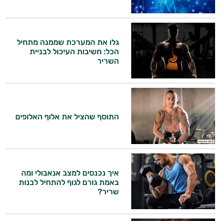
גלו את המערכת שממנה מתחיל
הכל: חשיבות העיכול לבניית
השריר
התוסף שהציל את אלוף האלופים
היי,
אני יועץ הבריאות האישי AI של טבע בריא.
התשובות שלי מבוססות על מאגרי מידע קליניים
איך נכנסים למצב אנאבולי ומה
וספרות מקצועית בתחומי הרפואה הטבעית
באמת גורם לגוף להתחיל לבנות
ותזונת הספורט.
שריר?
אני כאן כדי לעזור לך להתאים את תוספי