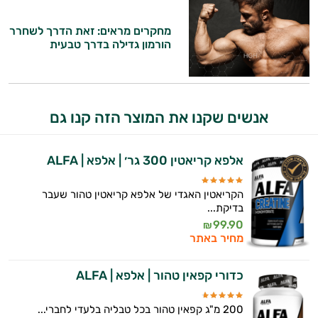
התזונה ומוצרי הבריאות המדויקים למטרות
ולמצב הגופני שלך, ולהסביר לך אילו רכיבים
מחקרים מראים: זאת הדרך לשחרר
עובדים יחד כדי למקסם תוצאות גם בחיי היום
הורמון גדילה בדרך טבעית
יום וגם בתחום הכושר והספורט.
המטרה שלי היא להתאים עבורך המלצות
אישיות מבוססות מדעית.
אנשים שקנו את המוצר הזה קנו גם
זה הזמן להתחיל. איך אוכל לעזור?
אלפא קריאטין 300 גר׳ | אלפא | ALFA
הקריאטין האגדי של אלפא קריאטין טהור שעבר
בדיקת...
99.90
₪
מחיר באתר
כדורי קפאין טהור | אלפא | ALFA
200 מ"ג קפאין טהור בכל טבליה בלעדי לחברי...