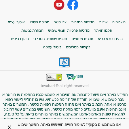
משלוחים
אודות
מדיניות החזרות
צרו קשר
מחיקת חשבון
איסוף עצמי
תקנון האתר
מדיניות פרטיות ותנאי שימוש
הצהרת נגישות
מועדון טבע בריא
תכנית שותפים
תכנית שותפים נוטרי די
מילון רכיבים
לקוחות ממליצים
ביטול עסקה
tevabari © all right reserved
המידע באתר אינו מיועד להנחות את הציבור או לשמש לגביו כהמלצה או הוראה או
עצה לשימוש או שינוי או הורדה של תרופה כלשהיא, ואין בו תחליף לייעוץ רפואי
פרטני או אחר. הכתוב באתר אינו מהווה המלצה רפואית כלשהי. המוצרים באתר
אינם תרופות ואינם מיועדים לרפא מחלה כלשהי. השימוש במוצרים עשוי להוביל
לתוצאות שונות מאדם לאדם, והמשתמשים באתר מוותרים בזאת על כל טענה,
תביעה או דרישה מהחברה בהקשר זה. נשים בהיריון, מניקות, ילדים והנוטלים
תרופות מרשם – יש להיוועץ ברופא לפני השימוש במוצרים. התמונות באתר הן
אנו משתמשים בקוקיז לשיפור חוויית השימוש באתר. המשך שימוש
X
להמחשה בלבד.