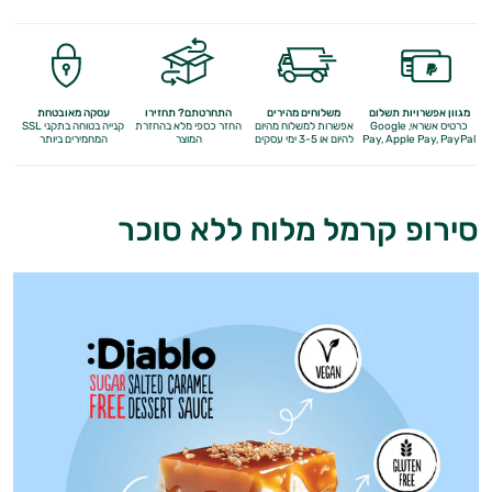
מגוון אפשרויות תשלום
משלוחים מהירים
התחרטתם? תחזירו
עסקה מאובטחת
כרטיס אשראי, Google
אפשרות למשלוח מהיום
החזר כספי מלא
בהחזרת
קנייה בטוחה בתקני SSL
Apple Pay, PayPal
Pay,
להיום או 3-5 ימי עסקים
המוצר
המחמירים ביותר
סירופ קרמל מלוח ללא סוכר