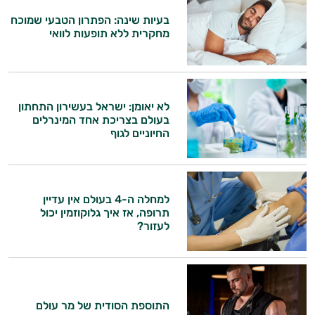
התזונה ומוצרי הבריאות המדויקים למטרות
בעיות שינה: הפתרון הטבעי שמוכח
ולמצב הגופני שלך, ולהסביר לך אילו רכיבים
מחקרית ללא תופעות לוואי
עובדים יחד כדי למקסם תוצאות גם בחיי היום
יום וגם בתחום הכושר והספורט.
המטרה שלי היא להתאים עבורך המלצות
אישיות מבוססות מדעית.
לא יאומן: ישראל בעשירון התחתון
בעולם בצריכת אחד המינרלים
זה הזמן להתחיל. איך אוכל לעזור?
החיוניים לגוף
למחלה ה-4 בעולם אין עדיין
תרופה, אז איך גלוקוזמין יכול
לעזור?
התוספת הסודית של מר עולם