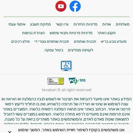
משלוחים
אודות
מדיניות החזרות
צרו קשר
מחיקת חשבון
איסוף עצמי
תקנון האתר
מדיניות פרטיות ותנאי שימוש
הצהרת נגישות
מועדון טבע בריא
תכנית שותפים
תכנית שותפים נוטרי די
מילון רכיבים
לקוחות ממליצים
ביטול עסקה
tevabari © all right reserved
המידע באתר אינו מיועד להנחות את הציבור או לשמש לגביו כהמלצה או הוראה או
עצה לשימוש או שינוי או הורדה של תרופה כלשהיא, ואין בו תחליף לייעוץ רפואי
פרטני או אחר. הכתוב באתר אינו מהווה המלצה רפואית כלשהי. המוצרים באתר
אינם תרופות ואינם מיועדים לרפא מחלה כלשהי. השימוש במוצרים עשוי להוביל
לתוצאות שונות מאדם לאדם, והמשתמשים באתר מוותרים בזאת על כל טענה,
תביעה או דרישה מהחברה בהקשר זה. נשים בהיריון, מניקות, ילדים והנוטלים
תרופות מרשם – יש להיוועץ ברופא לפני השימוש במוצרים. התמונות באתר הן
אנו משתמשים בקוקיז לשיפור חוויית השימוש באתר. המשך שימוש