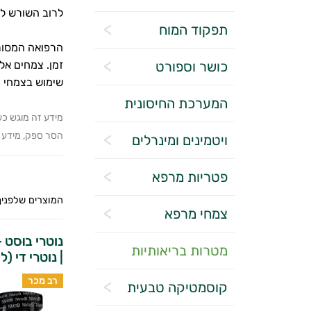
לרוב השורש לכ
תפקוד המוח
הרפואה המסורת
כושר וספורט
זמן. צמחים אל
שימוש בצמחי מ
המערכת החיסונית
מידע זה מוגש כש
הסר ספק, מידע זה
ויטמינים ומינרלים
פטריות מרפא
המוצרים שלפניך
צמחי מרפא
נוטרי בוּסט 
מטרות בריאותיות
| נוטרי די (
רב מכר
קוסמטיקה טבעית