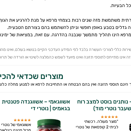
ל הבעיות.
ית משתמשת מזה שנים רבות בצמחי מרפא על מנת להרגיע את הגוף ואת
ה גדלים בטבע באופן חופשי וניתן להשתמש בהם בצורתם הטבעית.
רפא הינו תהליך מתמשך שנבנה בהדרגה. עם זאת, במציאות של ימינו נ
ירות כללי לצורכי העשרה בלבד לפי המידע העדכני הקיים בנושא בעולם, ואינו מה
 אינו מתייחס לתוספי תזונה ואינו מיועד לשמש כהמלצה לשינוי או הורדה של תרופה 
מוצרים שכדאי להכי
 הינם תוספי תזונה ואין בהם הבטחה או התחייבות לרפא או למנוע מחלה כלש
- נותנים בוסט למצב רוח
אשווגאמי – אשווגנדה פטנטית
לשעבר נוטרי מוד)
בגאמיס | נוטרי די
"מוצר מעולה. רכשתי
אשווגאמי של נוטרי ד
לביתי 2 קופסאות של נוטרי
מכיל פטנט בינלאומי