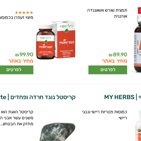
תמצית שורש אשווגנדה
אורגנית
מיצוי זעפרן בכמוסו
99.90
89.90
₪
₪
מחיר באתר
מחיר באתר
לפרטים
לפרטים
MY H
קריסטל נוגד חרדה ופחדים | Agate
כמוסות פטריות ריישי ונבגי
קריסטל האגת הוא 
ריישי
משנים עשר אבני הח
מחזק את הבטחון...