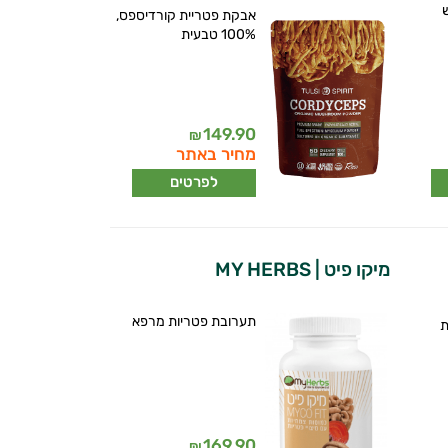
אבקת פטריית קורדיספס,
100% טבעית
149.90
₪
מחיר באתר
לפרטים
מיקו פיט | MY HERBS
תערובת פטריות מרפא
ת
169.90
₪