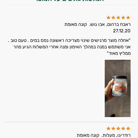
במשקל
קריאטין
ראבח ברהום, אבו גוש.
קונה מאומת
וחומצות
27.12.20
"אחלה מוצר מרגישים שינוי מצריכה ראשונה נמס במים . טעם טוב .
אמינו
אני משתמש במנה במהלך האימון ומנה אחרי המשלוח הגיע מהר
ממליץ מאוד"
רטבים
ממרחים
ומזון
ויטמינים
לספורטאים
טסטוסטרון
הנמכרים
רודריגו, מעלות.
קונה מאומת