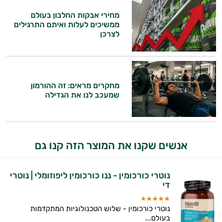
מחירי אבקות החלבון בעולם
ממשיכים לעלות ואיתם התרגילים
לצרכן
היי,
אני יועץ הבריאות האישי AI של טבע בריא.
מחקרים מראים: זה ההורמון
התשובות שלי מבוססות על מאגרי מידע קליניים
שמעכב לנו את הגדילה
וספרות מקצועית בתחומי הרפואה הטבעית
ותזונת הספורט.
אני כאן כדי לעזור לך להתאים את תוספי
אנשים שקנו את המוצר הזה קנו גם
התזונה ומוצרי הבריאות המדויקים למטרות
ולמצב הגופני שלך, ולהסביר לך אילו רכיבים
עובדים יחד כדי למקסם תוצאות גם בחיי היום
נוטרי כורכומין - ננו כורכומין ליפוזומלי | נוטרי
יום וגם בתחום הכושר והספורט.
די
המטרה שלי היא להתאים עבורך המלצות
נוטרי כורכומין - שלוש הטכנולוגיות המתקדמות
אישיות מבוססות מדעית.
בעולם...