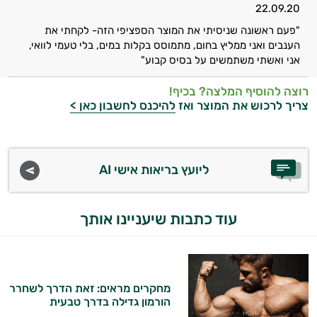
22.09.20
ביותר
"פעם ראשונה שניסיתי את המוצר הספציפי הזה- לקחתי את
הענבים ואני ממליץ בחום, מתמוסס בקלות במים, בלי טעמי לוואי,
אבקות
אני ואשתי משתמשים על בסיס קבוע"
חלבון
רוצה להוסיף המלצה? בכיף!
פאמפ
צריך לרכוש את המוצר ואז
להיכנס לחשבון כאן >
העלאת
אנרגיה
ליועץ בריאות אישי AI
פעילות
עוד כתבות שיעניינו אותך
גופנית
טבעוניים
אביזרי
מחקרים מראים: זאת הדרך לשחרר
הורמון גדילה בדרך טבעית
ספורט