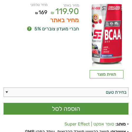
מחיר טלפוני
מחיר באתר
119.90
169
₪
₪
מחיר באתר
חברי מועדון צוברים 5%
איכות
תווית מוצר
השינה
בחירת טעם
עיכול
כאבים
ופציעות
מותג:
סופר אפקט | Super Effect
אישורים:
מיוצר ברישיון משרד הבריאות, עומד בתקן GMP