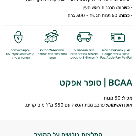
התאוששות
כשרות:
הרבנות ראש העין
ומנוחה
כמות:
50 מנות הגשה - 300 גרם
שריפת
שומן
מגוון אפשרויות תשלום
משלוחים מהירים
התחרטתם? תחזירו
עסקה מאובטחת
לספורטאים
כרטיס אשראי, Google
אפשרות למשלוח מהיום
החזר כספי מלא
בהחזרת
קנייה בטוחה בתקני SSL
Apple Pay, PayPal
Pay,
להיום או 3-5 ימי עסקים
המוצר
המחמירים ביותר
משפרי
ביצועים
BCAA | סופר אפקט
חטיפי
מכיל:
50 מנות
חלבון
אופן השימוש:
ערבב מנת הגשה עם 350 מ"ל מים קרים.
גיינר
לעלייה
המלצות גולשים על המוצר