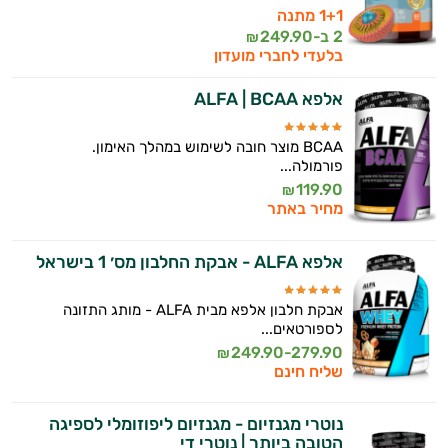
1+1 מתנה
זה הזמן להתחיל. איך אוכל לעזור?
2 ב-
249.90
₪
בלעדי לחברי מועדון
אלפא ALFA | BCAA
BCAA מוצר חובה לשימוש במהלך האימון.
פורמולה...
119.90
₪
מחיר באתר
אלפא ALFA - אבקת החלבון מס׳ 1 בישראל
אבקת חלבון אלפא מבית ALFA - מותג התזונה
לספורטאים...
249.90-279.90
₪
שליח חינם
נוטרי מגנזיום - מגנזיום ליפוזומלי לספיגה
הטובה ביותר | נוטרי די