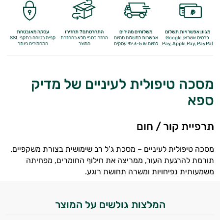
מגוון אפשרויות תשלום
משלוחים מהירים
התחרטתם? תחזירו
עסקה מאובטחת
כרטיס אשראי, Google
אפשרות למשלוח מהיום
החזר כספי מלא
בהחזרת
קנייה בטוחה בתקני SSL
Apple Pay, PayPal
Pay,
להיום או 3-5 ימי עסקים
המוצר
המחמירים ביותר
מסכה טיפולית לעיניים של מדיק
ספא
תרפיית קור / חום
מסכה טיפולית לעיניים – מסכת ג’ל רב שימושית בצורת משקפיים.
תורמת להרגעת העור, ממריצה את חילוף החומרים, מפחיתה
משמעותית נפיחויות ומשרה תחושת רוגע.
המלצות גולשים על המוצר