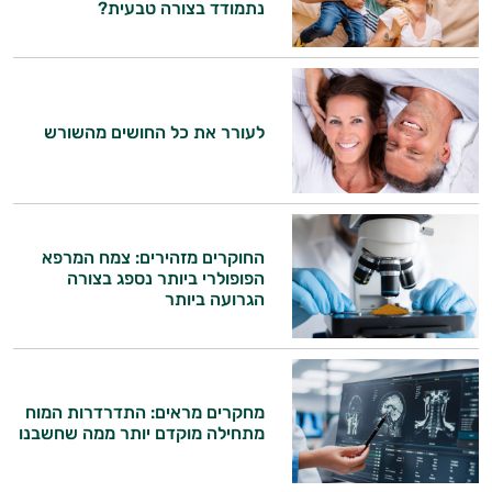
נתמודד בצורה טבעית?
לעורר את כל החושים מהשורש
היי,
אני יועץ הבריאות האישי AI של טבע בריא.
התשובות שלי מבוססות על מאגרי מידע קליניים
החוקרים מזהירים: צמח המרפא
הפופולרי ביותר נספג בצורה
וספרות מקצועית בתחומי הרפואה הטבעית
הגרועה ביותר
ותזונת הספורט.
אני כאן כדי לעזור לך להתאים את תוספי
התזונה ומוצרי הבריאות המדויקים למטרות
ולמצב הגופני שלך, ולהסביר לך אילו רכיבים
מחקרים מראים: התדרדרות המוח
עובדים יחד כדי למקסם תוצאות גם בחיי היום
מתחילה מוקדם יותר ממה שחשבנו
יום וגם בתחום הכושר והספורט.