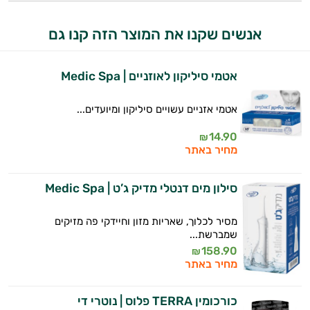
המטרה שלי היא להתאים עבורך המלצות
אישיות מבוססות מדעית.
אנשים שקנו את המוצר הזה קנו גם
זה הזמן להתחיל. איך אוכל לעזור?
אטמי סיליקון לאוזניים | Medic Spa
אטמי אזניים עשויים סיליקון ומיועדים...
14.90
₪
מחיר באתר
סילון מים דנטלי מדיק ג’ט | Medic Spa
מסיר לכלוך, שאריות מזון וחיידקי פה מזיקים
שמברשת...
158.90
₪
מחיר באתר
כורכומין TERRA פלוס | נוטרי די