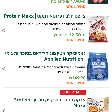
מ-17.90 ₪ לחפיסה
מחיר באתר
צ׳יפס חלבון פרוטאין מקס | Protein Maxx
המחיר המשתלם בישראל החל מ-12.50 לחטיף
במארז בהרכבה אישית
מ-12.50 ₪ לחטיף
מחיר באתר
גאמיס קריאטין מונוהידראט בסוכריות גומי
| Applied Nutrition
Creatine Monohydrate Gummies סוכריות
קריאטין מונוהידראט...
149.90
₪
מחיר באתר
SUPER SALE
אבקה להכנת פנקייק חלבון | Protein
Maxx