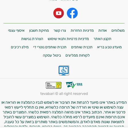
משלוחים
אודות
מדיניות החזרות
צרו קשר
מחיקת חשבון
איסוף עצמי
תקנון האתר
מדיניות פרטיות ותנאי שימוש
הצהרת נגישות
מועדון טבע בריא
תכנית שותפים
תכנית שותפים נוטרי די
מילון רכיבים
לקוחות ממליצים
ביטול עסקה
tevabari © all right reserved
המידע באתר אינו מיועד להנחות את הציבור או לשמש לגביו כהמלצה או הוראה או
עצה לשימוש או שינוי או הורדה של תרופה כלשהיא, ואין בו תחליף לייעוץ רפואי
פרטני או אחר. הכתוב באתר אינו מהווה המלצה רפואית כלשהי. המוצרים באתר
אינם תרופות ואינם מיועדים לרפא מחלה כלשהי. השימוש במוצרים עשוי להוביל
לתוצאות שונות מאדם לאדם, והמשתמשים באתר מוותרים בזאת על כל טענה,
תביעה או דרישה מהחברה בהקשר זה. נשים בהיריון, מניקות, ילדים והנוטלים