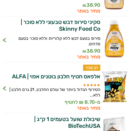
38.90
₪
משקאות
מחיר באתר
סקיני סירופ דבש טבעוני ללא סוכר |
לספורטאים
Skinny Food Co
סירופ בטעם דבש ללא קלוריות וללא סוכר בטעם
מדהים.
38.90
₪
מחיר באתר
רב מכר
אלפאס חטיף חלבון בוטנים אפוי | ALFA
הטירוף הגדול ביותר של עולם החלבון. 21 גרם חלבון |
ללא...
מ-8.70 ₪ לחטיף
מחיר באתר
שיבולת שועל בטעמים 1 ק״ג |
BioTechUSA