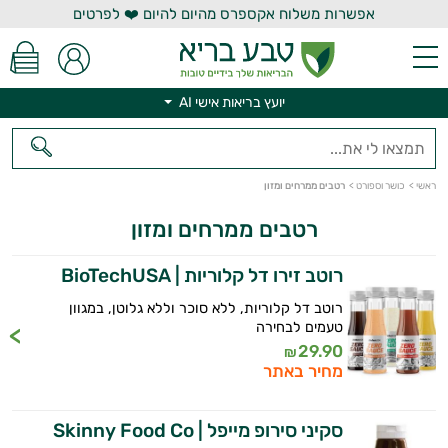
אפשרות משלוח אקספרס מהיום להיום ❤️ לפרטים
יועץ בריאות אישי AI
ראשי
>
כושר וספורט
>
רטבים ממרחים ומזון
רטבים ממרחים ומזון
יועץ בריאות אישי AI
רוטב זירו דל קלוריות | BioTechUSA
רוטב דל קלוריות, ללא סוכר וללא גלוטן, במגוון
טעמים לבחירה
29.90
₪
מחיר באתר
סקיני סירופ מייפל | Skinny Food Co