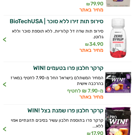
79.90
₪
מחיר באתר
סירופ תות זירו ללא סוכר | BioTechUSA
סירופ תות שדה דל קלוריות, ללא תוספת סוכר וללא
גלוטן.
34.90
₪
מחיר באתר
קרקר חלבון פרו בטעמים !WIN
המחיר המשתלם בישראל החל מ-7.90 לחטיף במארז
בהרכבה אישית
היי,
מ-7.90 ₪ לחטיף
אני יועץ הבריאות האישי AI של טבע בריא.
מחיר באתר
התשובות שלי מבוססות על מאגרי מידע קליניים
קרקר חלבון פרו שמנת בצל !WIN
וספרות מקצועית בתחומי הרפואה הטבעית
קרקר פרו בתוספת חלבון עשיר בסיבים תזונתיים אפוי
ותזונת הספורט.
ללא...
17.90
₪
אני כאן כדי לעזור לך להתאים את תוספי