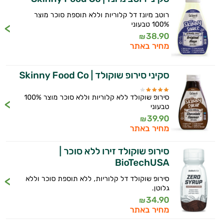
התאוששות
רוטב מיונז דל קלוריות וללא תוספת סוכר מוצר
ומנוחה
100% טבעוני
38.90
₪
שריפת
מחיר באתר
שומן
סקיני סירופ שוקולד | Skinny Food Co
לספורטאים
סירופ שוקולד ללא קלוריות וללא סוכר מוצר 100%
משפרי
טבעוני
39.90
₪
ביצועים
מחיר באתר
חטיפי
סירופ שוקולד זירו ללא סוכר |
BioTechUSA
חלבון
סירופ שוקולד דל קלוריות, ללא תוספת סוכר וללא
גיינר
גלוטן.
34.90
₪
לעלייה
מחיר באתר