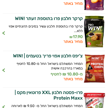
מחיר באתר
התזונה ומוצרי הבריאות המדויקים למטרות
ולמצב הגופני שלך, ולהסביר לך אילו רכיבים
עובדים יחד כדי למקסם תוצאות גם בחיי היום
קרקר חלבון פרו בתוספת זעתר !WIN
יום וגם בתחום הכושר והספורט.
קרקר פרו בתוספת חלבון עשיר בסיבים תזונתיים אפוי
ללא...
המטרה שלי היא להתאים עבורך המלצות
17.90
אישיות מבוססות מדעית.
₪
מחיר באתר
זה הזמן להתחיל. איך אוכל לעזור?
צ'יפס חלבון אפוי פריך בטעמים | !WIN
המחיר המשתלם בישראל החל מ-10.80 לחטיף
במארז בהרכבה אישית
מ-10.80 ₪ לחטיף
מחיר באתר
פרו-פסטה חלבון XXL פרוטאין מקס |
Protein Maxx
המחיר המשתלם בישראל החל מ- 9.50 ₪ לארוחה