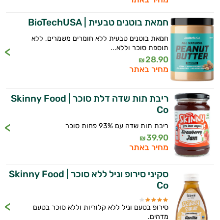
ביותר
חמאת בוטנים טבעית | BioTechUSA
אבקות
חמאת בוטנים טבעית ללא חומרים משמרים, ללא
תוספת סוכר וללא...
חלבון
28.90
₪
מחיר באתר
פאמפ
העלאת
ריבת תות שדה דלת סוכר | Skinny Food
Co
אנרגיה
ריבת תות שדה עם 93% פחות סוכר
פעילות
39.90
₪
מחיר באתר
גופנית
סקיני סירופ וניל ללא סוכר | Skinny Food
טבעוניים
Co
אביזרי
סירופ בטעם וניל ללא קלוריות וללא סוכר בטעם
ספורט
מדהים.